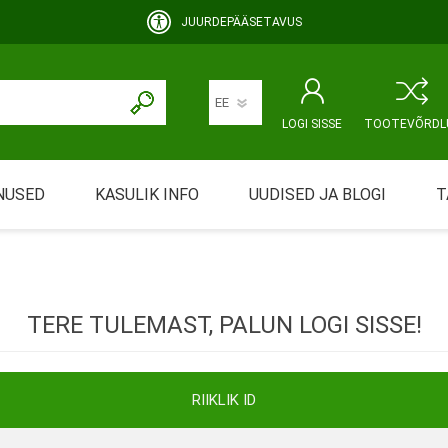
JUURDEPÄÄSETAVUS
LOGI SISSE
TOOTEVÕRDL
NUSED
KASULIK INFO
UUDISED JA BLOGI
T
rimine
Abivahendi üürimine ja üüritingimused
KEHAHOOLDUS
EMALE JA BEEBILE
ustamine
Riiklik soodustus
TERE TULEMAST, PALUN LOGI SISSE!
ansport
Abivahendi tõend
mont
Blanketid
RIIKLIK ID
Korduma kippuvad küsimused