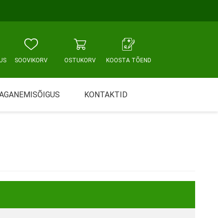
US
SOOVIKORV
OSTUKORV
KOOSTA TÕEND
AGANEMISÕIGUS
KONTAKTID
Tallinn, Sikupilli keskus
WC JA VANNITUBA
PÕETUS JA HOOLDUS
Tallinn, Mustamäe tee
Tallinn, Punane tn
Tartu
Pärnu