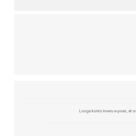
Kargud ja kepid
Madratsikaitsmed
Ratastoolid
Mähkmed täiskasvanutele
Seisuraamid
Mähkmed lastele
Käimisraamid
Aluslinad
Eriistmed ja alusraamid
Püksid mähkmete
Jalgrattad
fikseerimiseks
Lastekärud
Varuosad ja lisatarvikud
Looge konto Invaru e-poes, et os
OLMEABIVAHENDID
TREENING JA TERAAPI