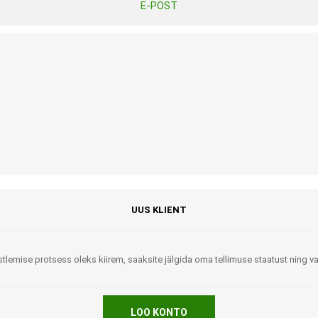
E-POST
Tasuta Invaru infomaterjalid
Niisutatud puhastusrätikud
Nahahooldusvahendid
Pesuained
Mähkmed lastele
Kreemid
Beebikaal
l
Pesu- ja ühekordsed kindad
Rinnapumbad ja lisatarvikud
Muud tooted
Aluslinad
p
Sidemed naistele
p
Niisutatud salvrätid
UUS KLIENT
tlemise protsess oleks kiirem, saaksite jälgida oma tellimuse staatust ning 
A
ORTOOSID
KOMMUNIKATSIOON
LOO KONTO