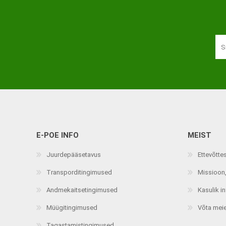
Haaratsid
Riietumise abivahendid
Vaata kõiki
E-POE INFO
MEIST
Juurdepääsetavus
Ettevõtte
Transporditingimused
Missioon,
Andmekaitsetingimused
Kasulik i
Müügitingimused
Võta mei
Tagastamistingimused