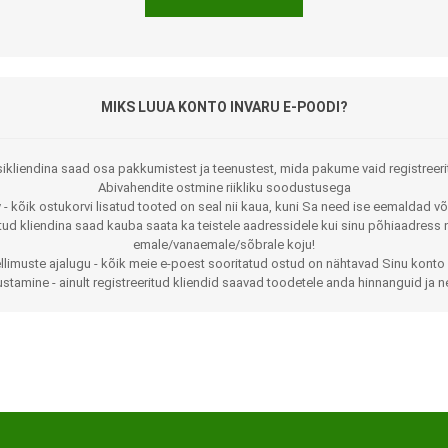
MIKS LUUA KONTO INVARU E-POODI?
ikliendina saad osa pakkumistest ja teenustest, mida pakume vaid registreeri
Abivahendite ostmine riikliku soodustusega
 - kõik ostukorvi lisatud tooted on seal nii kaua, kuni Sa need ise eemaldad võ
Jalaortoosid
Pilguga juhitavad seadmed
itud kliendina saad kauba saata ka teistele aadressidele kui sinu põhiaadress 
emale/vanaemale/sõbrale koju!
Põlveortoosid
Sisendseadmed
llimuste ajalugu - kõik meie e-poest sooritatud ostud on nähtavad Sinu konto 
stamine - ainult registreeritud kliendid saavad toodetele anda hinnanguid ja n
Selja- ja nimmepiirkonna
Statiivid
ortoosid
d
Kommunikatsiooniseadmed
Kõhuortoosid
Tarkvara
Õla- ja küünarliigese
Lisaseadmed
ortoosid
Randme-kämblaortoosid