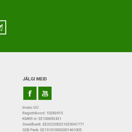
ja lisatarvikud
Keppide-karkude varuosad
ja lisatarvikud
JÄLGI MEID
Invaru OÜ
Registrikood: 10283915
KMKR nr: EE100692431
Swedbank: EE322200221025041771
SEB Pank: EE151010002001461005