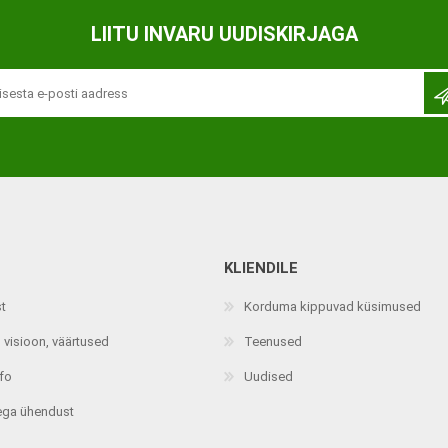
Ortopeedilised abivahendid,
LIITU INVARU UUDISKIRJAGA
tallatoed, muud tooted
KLIENDILE
st
Korduma kippuvad küsimused
 visioon, väärtused
Teenused
nfo
Uudised
ega ühendust