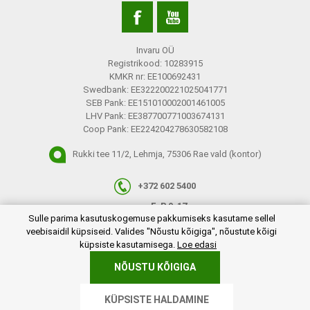
Invaru OÜ
Registrikood: 10283915
KMKR nr: EE100692431
Swedbank: EE322200221025041771
SEB Pank: EE151010002001461005
LHV Pank: EE387700771003674131
Coop Pank: EE224204278630582108
Rukki tee 11/2, Lehmja, 75306 Rae vald (kontor)
+372 602 5400
E-R 9-17
plugins.netgroup.cookiemanager.cookiepopup.dialog
Sulle parima kasutuskogemuse pakkumiseks kasutame sellel
info@invaru.ee
veebisaidil küpsiseid. Valides "Nõustu kõigiga", nõustute kõigi
küpsiste kasutamisega.
Loe edasi
NÕUSTU KÕIGIGA
Copyright © 2026 Invaru OÜ. Kõik õigused reserveeritud.
KÜPSISTE HALDAMINE
Powered by
nopCommerce