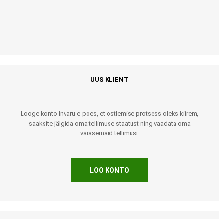
UUS KLIENT
Looge konto Invaru e-poes, et ostlemise protsess oleks kiirem,
saaksite jälgida oma tellimuse staatust ning vaadata oma
varasemaid tellimusi.
LOO KONTO