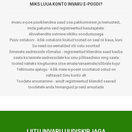
MIKS LUUA KONTO INVARU E-POODI?
Invaru e-poe püsikliendina saad osa pakkumistest ja teenustest,
mida pakume vaid registreeritud kasutajatele:
Abivahendite ostmine riikliku soodustusega
Püsiv ostukorv - kõik ostukorvi lisatud tooted on seal nii kaua, kuni
Sa need ise eemaldad või ostu sooritad
Erinevate aadresside võimalus - regisreeritud kliendina saad kauba
saata ka teistele aadressidele kui sinu põhiaadress ning saata
tooted näiteks kingitusena otse emale/vanaemale/sõbrale koju!
Tellimuste ajalugu - kõik meie e-poest sooritatud ostud on
nähtavad Sinu konto alt
Toodete arvustamine - ainult registreeritud kliendid saavad
toodetele anda hinnanguid ja neid arvustada
LIITU INVARU UUDISKIRJAGA