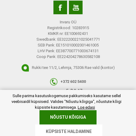
Invaru OÜ
Registrikood: 10283915
KMKR nr: EE100692431
Swedbank: EE322200221025041771
SEB Pank: EE151010002001461005
LHV Pank: EE387700771003674131
Coop Pank: EE224204278630582108
Rukki tee 11/2, Lehmja, 75306 Rae vald (kontor)
+372 602 5400
E-R 9-17
plugins.netgroup.cookiemanager.cookiepopup.dialog
Sulle parima kasutuskogemuse pakkumiseks kasutame sellel
info@invaru.ee
veebisaidil küpsiseid. Valides "Nõustu kõigiga", nõustute kõigi
küpsiste kasutamisega.
Loe edasi
NÕUSTU KÕIGIGA
Copyright © 2026 Invaru OÜ. Kõik õigused reserveeritud.
KÜPSISTE HALDAMINE
Powered by
nopCommerce