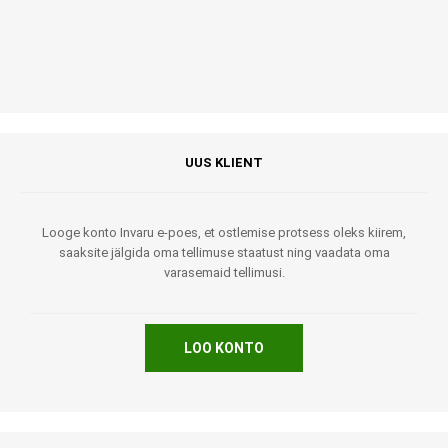
UUS KLIENT
Looge konto Invaru e-poes, et ostlemise protsess oleks kiirem,
saaksite jälgida oma tellimuse staatust ning vaadata oma
varasemaid tellimusi.
LOO KONTO