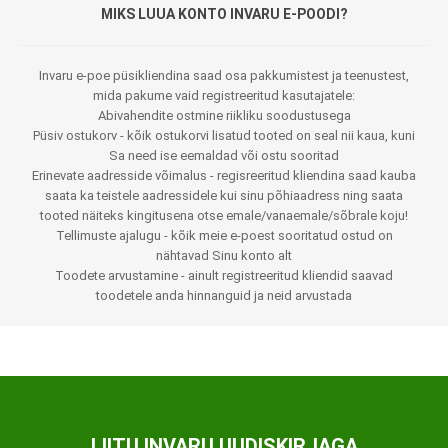
MIKS LUUA KONTO INVARU E-POODI?
Invaru e-poe püsikliendina saad osa pakkumistest ja teenustest,
mida pakume vaid registreeritud kasutajatele:
Abivahendite ostmine riikliku soodustusega
Püsiv ostukorv - kõik ostukorvi lisatud tooted on seal nii kaua, kuni
Sa need ise eemaldad või ostu sooritad
Erinevate aadresside võimalus - regisreeritud kliendina saad kauba
saata ka teistele aadressidele kui sinu põhiaadress ning saata
tooted näiteks kingitusena otse emale/vanaemale/sõbrale koju!
Tellimuste ajalugu - kõik meie e-poest sooritatud ostud on
nähtavad Sinu konto alt
Toodete arvustamine - ainult registreeritud kliendid saavad
toodetele anda hinnanguid ja neid arvustada
LIITU INVARU UUDISKIRJAGA