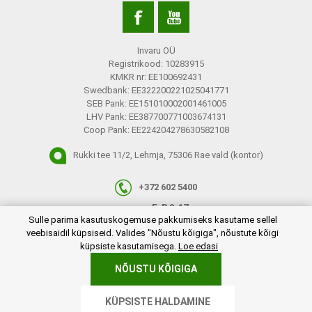
Invaru OÜ
Registrikood: 10283915
KMKR nr: EE100692431
Swedbank: EE322200221025041771
SEB Pank: EE151010002001461005
LHV Pank: EE387700771003674131
Coop Pank: EE224204278630582108
Rukki tee 11/2, Lehmja, 75306 Rae vald (kontor)
+372 602 5400
E-R 9-17
plugins.netgroup.cookiemanager.cookiepopup.dialog
Sulle parima kasutuskogemuse pakkumiseks kasutame sellel
info@invaru.ee
veebisaidil küpsiseid. Valides "Nõustu kõigiga", nõustute kõigi
küpsiste kasutamisega.
Loe edasi
NÕUSTU KÕIGIGA
Copyright © 2026 Invaru OÜ. Kõik õigused reserveeritud.
KÜPSISTE HALDAMINE
Powered by
nopCommerce