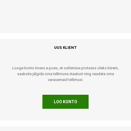
UUS KLIENT
Looge konto Invaru e-poes, et ostlemise protsess oleks kiirem,
saaksite jälgida oma tellimuse staatust ning vaadata oma
varasemaid tellimusi.
LOO KONTO