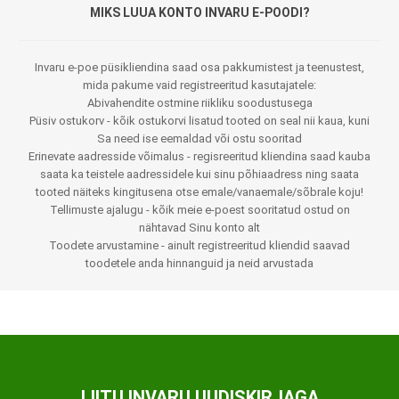
MIKS LUUA KONTO INVARU E-POODI?
Invaru e-poe püsikliendina saad osa pakkumistest ja teenustest,
mida pakume vaid registreeritud kasutajatele:
Abivahendite ostmine riikliku soodustusega
Püsiv ostukorv - kõik ostukorvi lisatud tooted on seal nii kaua, kuni
Sa need ise eemaldad või ostu sooritad
Erinevate aadresside võimalus - regisreeritud kliendina saad kauba
saata ka teistele aadressidele kui sinu põhiaadress ning saata
tooted näiteks kingitusena otse emale/vanaemale/sõbrale koju!
Tellimuste ajalugu - kõik meie e-poest sooritatud ostud on
nähtavad Sinu konto alt
Toodete arvustamine - ainult registreeritud kliendid saavad
toodetele anda hinnanguid ja neid arvustada
LIITU INVARU UUDISKIRJAGA