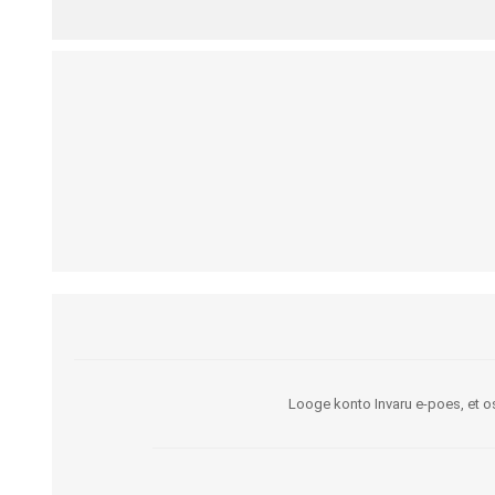
Kargud ja kepid
Madratsikaitsmed
Ratastoolid
Mähkmed täiskasvanutele
Seisuraamid
Mähkmed lastele
Käimisraamid
Aluslinad
Eriistmed ja alusraamid
Püksid mähkmete
Jalgrattad
fikseerimiseks
Lastekärud
Varuosad ja lisatarvikud
Looge konto Invaru e-poes, et os
OLMEABIVAHENDID
TREENING JA TERAAPI