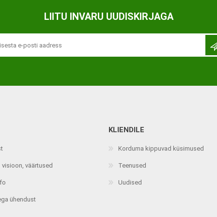
Ortopeedilised abivahendid,
LIITU INVARU UUDISKIRJAGA
tallatoed, muud tooted
KLIENDILE
st
Korduma kippuvad küsimused
 visioon, väärtused
Teenused
nfo
Uudised
ega ühendust