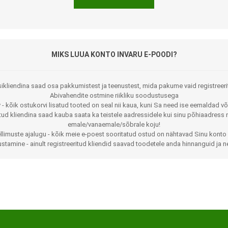
MIKS LUUA KONTO INVARU E-POODI?
ikliendina saad osa pakkumistest ja teenustest, mida pakume vaid registreeri
Abivahendite ostmine riikliku soodustusega
 - kõik ostukorvi lisatud tooted on seal nii kaua, kuni Sa need ise eemaldad võ
Jalaortoosid
Pilguga juhitavad seadmed
itud kliendina saad kauba saata ka teistele aadressidele kui sinu põhiaadress 
emale/vanaemale/sõbrale koju!
Põlveortoosid
Sisendseadmed
llimuste ajalugu - kõik meie e-poest sooritatud ostud on nähtavad Sinu konto 
stamine - ainult registreeritud kliendid saavad toodetele anda hinnanguid ja n
Selja- ja nimmepiirkonna
Statiivid
ortoosid
d
Kommunikatsiooniseadmed
Kõhuortoosid
Tarkvara
Õla- ja küünarliigese
Lisaseadmed
ortoosid
Randme-kämblaortoosid