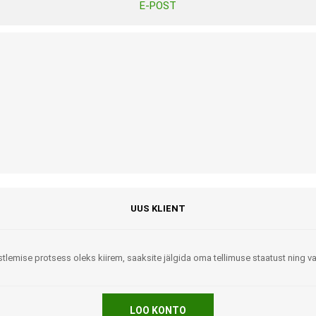
E-POST
Tasuta Invaru infomaterjalid
Niisutatud puhastusrätikud
Nahahooldusvahendid
Pesuained
Mähkmed lastele
Kreemid
Beebikaal
l
Pesu- ja ühekordsed kindad
Rinnapumbad ja lisatarvikud
Muud tooted
Aluslinad
p
Sidemed naistele
p
Niisutatud salvrätid
UUS KLIENT
tlemise protsess oleks kiirem, saaksite jälgida oma tellimuse staatust ning 
A
ORTOOSID
KOMMUNIKATSIOON
LOO KONTO