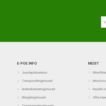
Haaratsid
Riietumise abivahendid
Vaata kõiki
E-POE INFO
MEIST
Juurdepääsetavus
Ettevõtte
Transporditingimused
Missioon,
Andmekaitsetingimused
Kasulik i
Müügitingimused
Võta mei
Tagastamistingimused