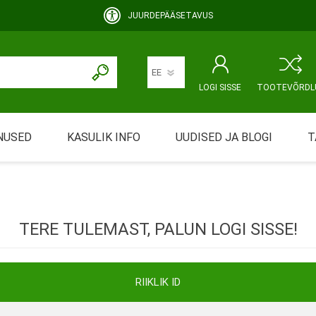
JUURDEPÄÄSETAVUS
LOGI SISSE
TOOTEVÕRDL
NUSED
KASULIK INFO
UUDISED JA BLOGI
T
rimine
Abivahendi üürimine ja üüritingimused
KEHAHOOLDUS
EMALE JA BEEBILE
ustamine
Riiklik soodustus
TERE TULEMAST, PALUN LOGI SISSE!
ansport
Abivahendi tõend
mont
Blanketid
RIIKLIK ID
Korduma kippuvad küsimused