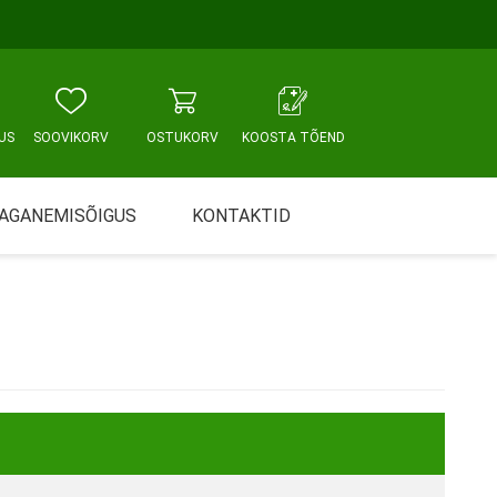
US
SOOVIKORV
OSTUKORV
KOOSTA TÕEND
AGANEMISÕIGUS
KONTAKTID
Tallinn, Sikupilli keskus
WC JA VANNITUBA
PÕETUS JA HOOLDUS
Tallinn, Mustamäe tee
Tallinn, Punane tn
Tartu
Pärnu