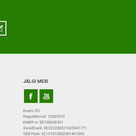
ja lisatarvikud
Keppide-karkude varuosad
ja lisatarvikud
JÄLGI MEID
Invaru OÜ
Registrikood: 10283915
KMKR nr: EE100692431
Swedbank: EE322200221025041771
SEB Pank: EE151010002001461005