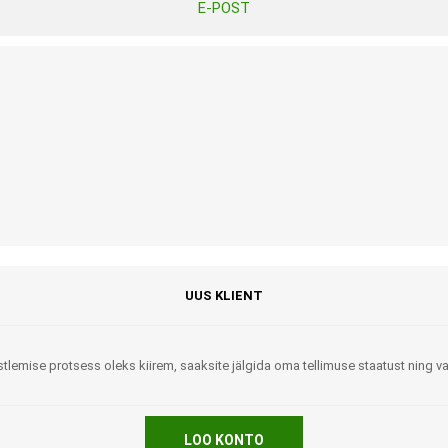
E-POST
Tasuta Invaru infomaterjalid
Niisutatud puhastusrätikud
Nahahooldusvahendid
Pesuained
Mähkmed lastele
Kreemid
Beebikaal
l
Pesu- ja ühekordsed kindad
Rinnapumbad ja lisatarvikud
Muud tooted
Aluslinad
p
Sidemed naistele
p
Niisutatud salvrätid
UUS KLIENT
tlemise protsess oleks kiirem, saaksite jälgida oma tellimuse staatust ning 
A
ORTOOSID
KOMMUNIKATSIOON
LOO KONTO