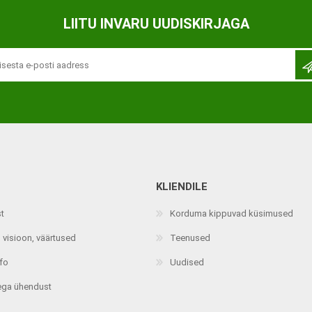
Ortopeedilised abivahendid,
LIITU INVARU UUDISKIRJAGA
tallatoed, muud tooted
KLIENDILE
st
Korduma kippuvad küsimused
 visioon, väärtused
Teenused
nfo
Uudised
ega ühendust