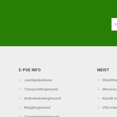
Haaratsid
Riietumise abivahendid
Vaata kõiki
E-POE INFO
MEIST
Juurdepääsetavus
Ettevõtte
Transporditingimused
Missioon,
Andmekaitsetingimused
Kasulik i
Müügitingimused
Võta mei
Tagastamistingimused