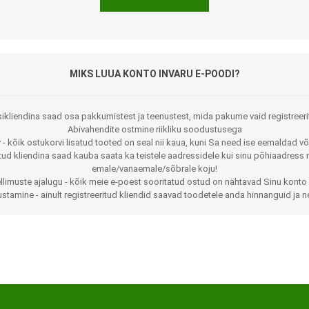
MIKS LUUA KONTO INVARU E-POODI?
ikliendina saad osa pakkumistest ja teenustest, mida pakume vaid registreeri
Abivahendite ostmine riikliku soodustusega
 - kõik ostukorvi lisatud tooted on seal nii kaua, kuni Sa need ise eemaldad võ
Jalaortoosid
Pilguga juhitavad seadmed
itud kliendina saad kauba saata ka teistele aadressidele kui sinu põhiaadress 
emale/vanaemale/sõbrale koju!
Põlveortoosid
Sisendseadmed
llimuste ajalugu - kõik meie e-poest sooritatud ostud on nähtavad Sinu konto 
stamine - ainult registreeritud kliendid saavad toodetele anda hinnanguid ja n
Selja- ja nimmepiirkonna
Statiivid
ortoosid
d
Kommunikatsiooniseadmed
Kõhuortoosid
Tarkvara
Õla- ja küünarliigese
Lisaseadmed
ortoosid
Randme-kämblaortoosid