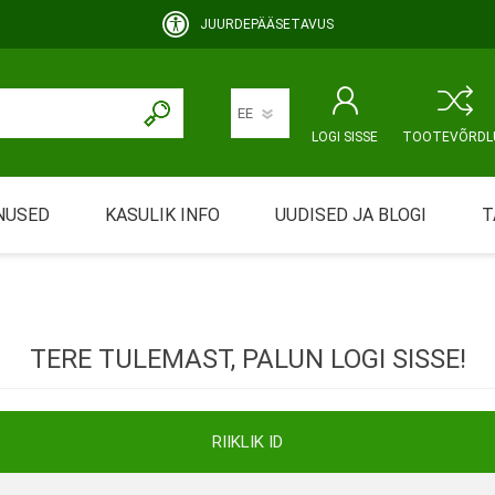
JUURDEPÄÄSETAVUS
LOGI SISSE
TOOTEVÕRDL
NUSED
KASULIK INFO
UUDISED JA BLOGI
T
rimine
Abivahendi üürimine ja üüritingimused
KEHAHOOLDUS
EMALE JA BEEBILE
ustamine
Riiklik soodustus
TERE TULEMAST, PALUN LOGI SISSE!
ansport
Abivahendi tõend
mont
Blanketid
RIIKLIK ID
Korduma kippuvad küsimused