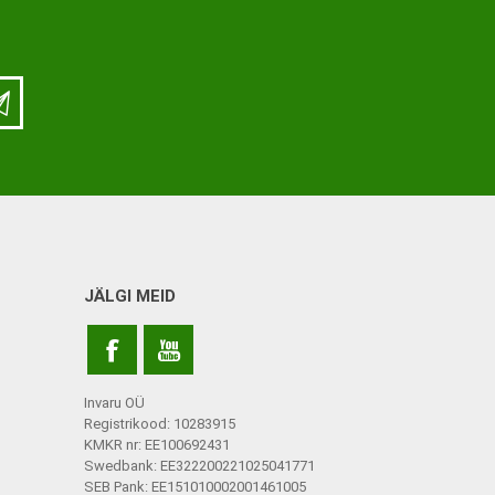
ja lisatarvikud
Keppide-karkude varuosad
ja lisatarvikud
JÄLGI MEID
Invaru OÜ
Registrikood: 10283915
KMKR nr: EE100692431
Swedbank: EE322200221025041771
SEB Pank: EE151010002001461005