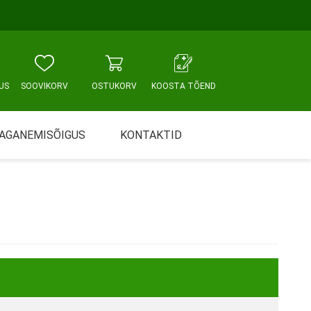
US
SOOVIKORV
OSTUKORV
KOOSTA TÕEND
AGANEMISÕIGUS
KONTAKTID
Tallinn, Sikupilli keskus
WC JA VANNITUBA
PÕETUS JA HOOLDUS
Tallinn, Mustamäe tee
Tallinn, Punane tn
Tartu
Pärnu