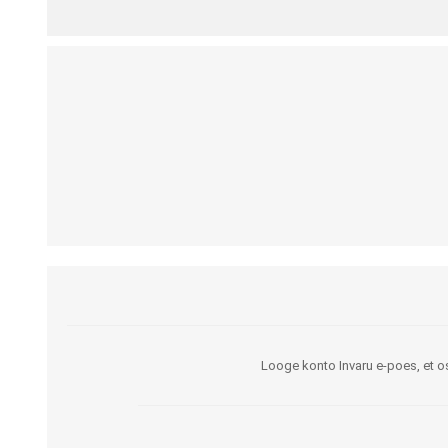
Kargud ja kepid
Madratsikaitsmed
Ratastoolid
Mähkmed täiskasvanutele
Seisuraamid
Mähkmed lastele
Käimisraamid
Aluslinad
Eriistmed ja alusraamid
Püksid mähkmete
Jalgrattad
fikseerimiseks
Lastekärud
Varuosad ja lisatarvikud
Looge konto Invaru e-poes, et os
OLMEABIVAHENDID
TREENING JA TERAAPI