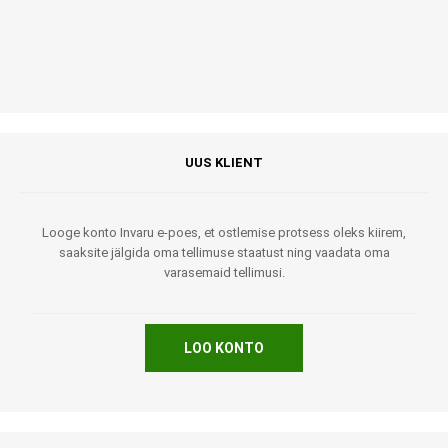
UUS KLIENT
Looge konto Invaru e-poes, et ostlemise protsess oleks kiirem,
saaksite jälgida oma tellimuse staatust ning vaadata oma
varasemaid tellimusi.
LOO KONTO