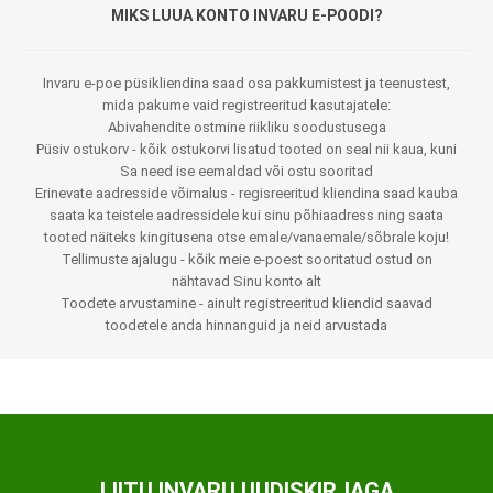
MIKS LUUA KONTO INVARU E-POODI?
Invaru e-poe püsikliendina saad osa pakkumistest ja teenustest,
mida pakume vaid registreeritud kasutajatele:
Abivahendite ostmine riikliku soodustusega
Püsiv ostukorv - kõik ostukorvi lisatud tooted on seal nii kaua, kuni
Sa need ise eemaldad või ostu sooritad
Erinevate aadresside võimalus - regisreeritud kliendina saad kauba
saata ka teistele aadressidele kui sinu põhiaadress ning saata
tooted näiteks kingitusena otse emale/vanaemale/sõbrale koju!
Tellimuste ajalugu - kõik meie e-poest sooritatud ostud on
nähtavad Sinu konto alt
Toodete arvustamine - ainult registreeritud kliendid saavad
toodetele anda hinnanguid ja neid arvustada
LIITU INVARU UUDISKIRJAGA