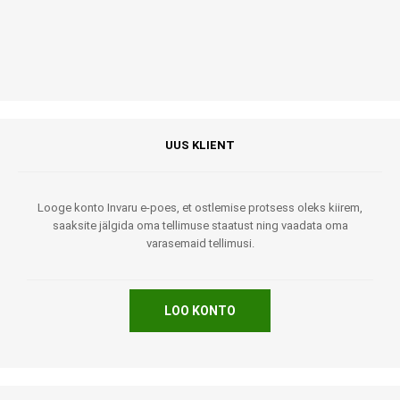
UUS KLIENT
Looge konto Invaru e-poes, et ostlemise protsess oleks kiirem,
saaksite jälgida oma tellimuse staatust ning vaadata oma
varasemaid tellimusi.
LOO KONTO