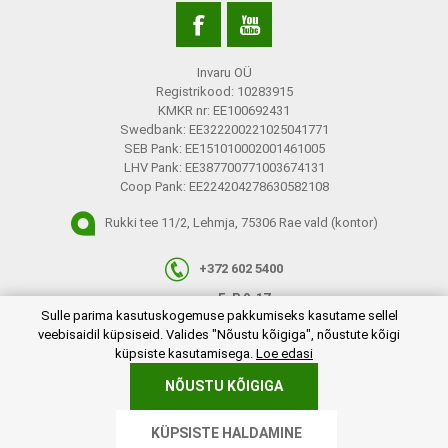
Invaru OÜ
Registrikood: 10283915
KMKR nr: EE100692431
Swedbank: EE322200221025041771
SEB Pank: EE151010002001461005
LHV Pank: EE387700771003674131
Coop Pank: EE224204278630582108
Rukki tee 11/2, Lehmja, 75306 Rae vald (kontor)
+372 602 5400
E-R 9-17
plugins.netgroup.cookiemanager.cookiepopup.dialog
Sulle parima kasutuskogemuse pakkumiseks kasutame sellel
info@invaru.ee
veebisaidil küpsiseid. Valides "Nõustu kõigiga", nõustute kõigi
küpsiste kasutamisega.
Loe edasi
NÕUSTU KÕIGIGA
Copyright © 2026 Invaru OÜ. Kõik õigused reserveeritud.
KÜPSISTE HALDAMINE
Powered by
nopCommerce