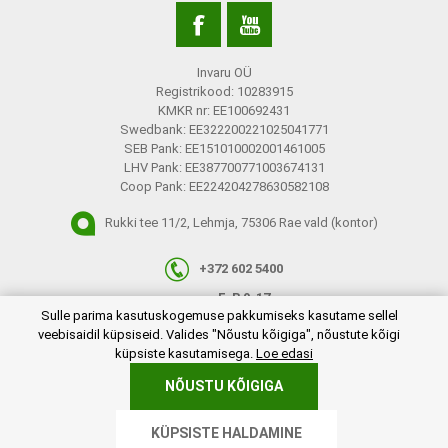
Invaru OÜ
Registrikood: 10283915
KMKR nr: EE100692431
Swedbank: EE322200221025041771
SEB Pank: EE151010002001461005
LHV Pank: EE387700771003674131
Coop Pank: EE224204278630582108
Rukki tee 11/2, Lehmja, 75306 Rae vald (kontor)
+372 602 5400
E-R 9-17
plugins.netgroup.cookiemanager.cookiepopup.dialog
Sulle parima kasutuskogemuse pakkumiseks kasutame sellel
info@invaru.ee
veebisaidil küpsiseid. Valides "Nõustu kõigiga", nõustute kõigi
küpsiste kasutamisega.
Loe edasi
NÕUSTU KÕIGIGA
Copyright © 2026 Invaru OÜ. Kõik õigused reserveeritud.
KÜPSISTE HALDAMINE
Powered by
nopCommerce