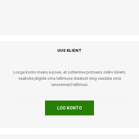
UUS KLIENT
Looge konto Invaru e-poes, et ostlemise protsess oleks kiirem,
saaksite jälgida oma tellimuse staatust ning vaadata oma
varasemaid tellimusi.
LOO KONTO