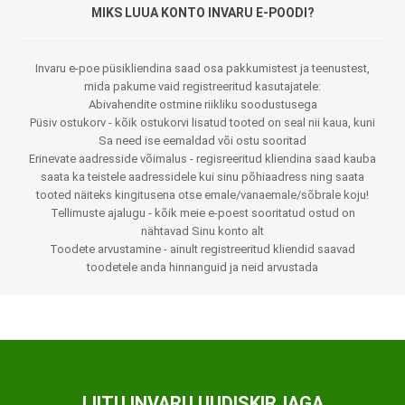
MIKS LUUA KONTO INVARU E-POODI?
Invaru e-poe püsikliendina saad osa pakkumistest ja teenustest,
mida pakume vaid registreeritud kasutajatele:
Abivahendite ostmine riikliku soodustusega
Püsiv ostukorv - kõik ostukorvi lisatud tooted on seal nii kaua, kuni
Sa need ise eemaldad või ostu sooritad
Erinevate aadresside võimalus - regisreeritud kliendina saad kauba
saata ka teistele aadressidele kui sinu põhiaadress ning saata
tooted näiteks kingitusena otse emale/vanaemale/sõbrale koju!
Tellimuste ajalugu - kõik meie e-poest sooritatud ostud on
nähtavad Sinu konto alt
Toodete arvustamine - ainult registreeritud kliendid saavad
toodetele anda hinnanguid ja neid arvustada
LIITU INVARU UUDISKIRJAGA