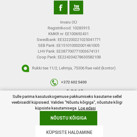
Invaru OÜ
Registrikood: 10283915
KMKR nr: EE100692431
Swedbank: EE322200221025041771
SEB Pank: EE151010002001461005
LHV Pank: EE387700771003674131
Coop Pank: EE224204278630582108
Rukki tee 11/2, Lehmja, 75306 Rae vald (kontor)
+372 602 5400
E-R 9-17
plugins.netgroup.cookiemanager.cookiepopup.dialog
Sulle parima kasutuskogemuse pakkumiseks kasutame sellel
info@invaru.ee
veebisaidil küpsiseid. Valides "Nõustu kõigiga", nõustute kõigi
küpsiste kasutamisega.
Loe edasi
NÕUSTU KÕIGIGA
Copyright © 2026 Invaru OÜ. Kõik õigused reserveeritud.
KÜPSISTE HALDAMINE
Powered by
nopCommerce