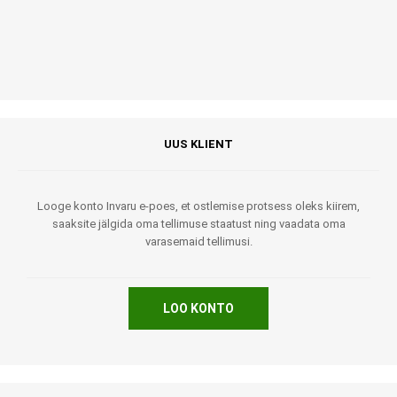
UUS KLIENT
Looge konto Invaru e-poes, et ostlemise protsess oleks kiirem,
saaksite jälgida oma tellimuse staatust ning vaadata oma
varasemaid tellimusi.
LOO KONTO