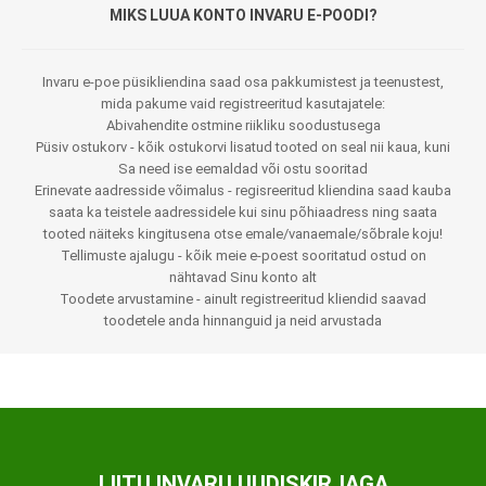
MIKS LUUA KONTO INVARU E-POODI?
Invaru e-poe püsikliendina saad osa pakkumistest ja teenustest,
mida pakume vaid registreeritud kasutajatele:
Abivahendite ostmine riikliku soodustusega
Püsiv ostukorv - kõik ostukorvi lisatud tooted on seal nii kaua, kuni
Sa need ise eemaldad või ostu sooritad
Erinevate aadresside võimalus - regisreeritud kliendina saad kauba
saata ka teistele aadressidele kui sinu põhiaadress ning saata
tooted näiteks kingitusena otse emale/vanaemale/sõbrale koju!
Tellimuste ajalugu - kõik meie e-poest sooritatud ostud on
nähtavad Sinu konto alt
Toodete arvustamine - ainult registreeritud kliendid saavad
toodetele anda hinnanguid ja neid arvustada
LIITU INVARU UUDISKIRJAGA