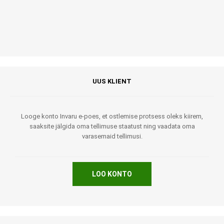
UUS KLIENT
Looge konto Invaru e-poes, et ostlemise protsess oleks kiirem,
saaksite jälgida oma tellimuse staatust ning vaadata oma
varasemaid tellimusi.
LOO KONTO