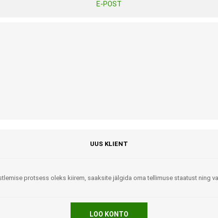
E-POST
Tasuta Invaru infomaterjalid
Niisutatud puhastusrätikud
Nahahooldusvahendid
Pesuained
Mähkmed lastele
Kreemid
Beebikaal
l
Pesu- ja ühekordsed kindad
Rinnapumbad ja lisatarvikud
Muud tooted
Aluslinad
p
Sidemed naistele
p
Niisutatud salvrätid
UUS KLIENT
tlemise protsess oleks kiirem, saaksite jälgida oma tellimuse staatust ning 
A
ORTOOSID
KOMMUNIKATSIOON
LOO KONTO