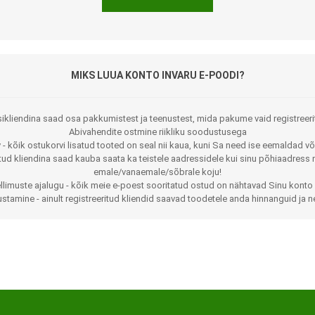
MIKS LUUA KONTO INVARU E-POODI?
ikliendina saad osa pakkumistest ja teenustest, mida pakume vaid registreeri
Abivahendite ostmine riikliku soodustusega
 - kõik ostukorvi lisatud tooted on seal nii kaua, kuni Sa need ise eemaldad võ
Jalaortoosid
Pilguga juhitavad seadmed
itud kliendina saad kauba saata ka teistele aadressidele kui sinu põhiaadress 
emale/vanaemale/sõbrale koju!
Põlveortoosid
Sisendseadmed
llimuste ajalugu - kõik meie e-poest sooritatud ostud on nähtavad Sinu konto 
stamine - ainult registreeritud kliendid saavad toodetele anda hinnanguid ja n
Selja- ja nimmepiirkonna
Statiivid
ortoosid
d
Kommunikatsiooniseadmed
Kõhuortoosid
Tarkvara
Õla- ja küünarliigese
Lisaseadmed
ortoosid
Randme-kämblaortoosid