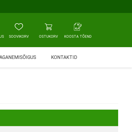
US
SOOVIKORV
OSTUKORV
KOOSTA TÕEND
AGANEMISÕIGUS
KONTAKTID
Tallinn, Sikupilli keskus
WC JA VANNITUBA
PÕETUS JA HOOLDUS
Tallinn, Mustamäe tee
Tallinn, Punane tn
Tartu
Pärnu