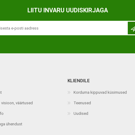
Ortopeedilised abivahendid,
LIITU INVARU UUDISKIRJAGA
tallatoed, muud tooted
KLIENDILE
st
Korduma kippuvad küsimused
 visioon, väärtused
Teenused
nfo
Uudised
ega ühendust