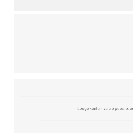
Kargud ja kepid
Madratsikaitsmed
Ratastoolid
Mähkmed täiskasvanutele
Seisuraamid
Mähkmed lastele
Käimisraamid
Aluslinad
Eriistmed ja alusraamid
Püksid mähkmete
Jalgrattad
fikseerimiseks
Lastekärud
Varuosad ja lisatarvikud
Looge konto Invaru e-poes, et os
OLMEABIVAHENDID
TREENING JA TERAAPI