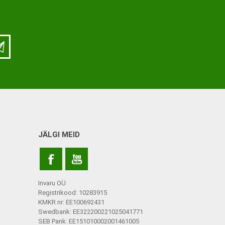
ja lisatarvikud
Keppide-karkude varuosad
ja lisatarvikud
JÄLGI MEID
Invaru OÜ
Registrikood: 10283915
KMKR nr: EE100692431
Swedbank: EE322200221025041771
SEB Pank: EE151010002001461005