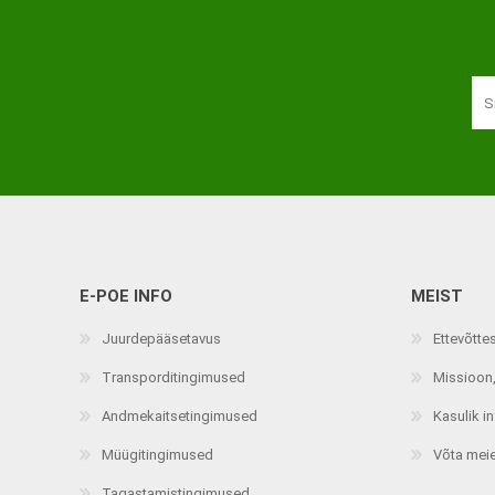
Haaratsid
Riietumise abivahendid
Vaata kõiki
E-POE INFO
MEIST
Juurdepääsetavus
Ettevõtte
Transporditingimused
Missioon,
Andmekaitsetingimused
Kasulik i
Müügitingimused
Võta mei
Tagastamistingimused