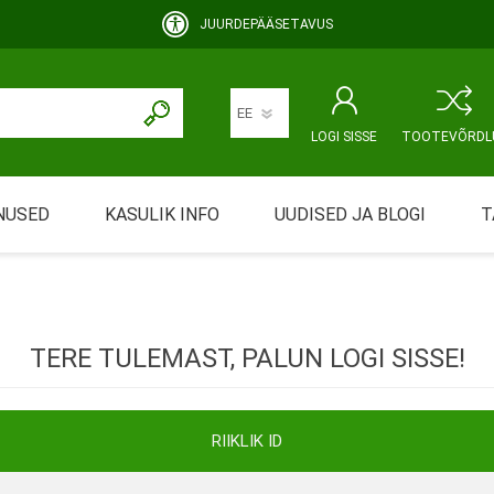
JUURDEPÄÄSETAVUS
LOGI SISSE
TOOTEVÕRDL
NUSED
KASULIK INFO
UUDISED JA BLOGI
T
rimine
Abivahendi üürimine ja üüritingimused
KEHAHOOLDUS
EMALE JA BEEBILE
ustamine
Riiklik soodustus
TERE TULEMAST, PALUN LOGI SISSE!
ansport
Abivahendi tõend
mont
Blanketid
RIIKLIK ID
Korduma kippuvad küsimused