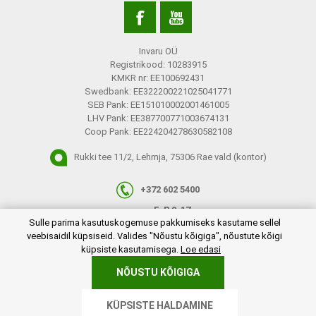
Invaru OÜ
Registrikood: 10283915
KMKR nr: EE100692431
Swedbank: EE322200221025041771
SEB Pank: EE151010002001461005
LHV Pank: EE387700771003674131
Coop Pank: EE224204278630582108
Rukki tee 11/2, Lehmja, 75306 Rae vald (kontor)
+372 602 5400
E-R 9-17
plugins.netgroup.cookiemanager.cookiepopup.dialog
Sulle parima kasutuskogemuse pakkumiseks kasutame sellel
info@invaru.ee
veebisaidil küpsiseid. Valides "Nõustu kõigiga", nõustute kõigi
küpsiste kasutamisega.
Loe edasi
NÕUSTU KÕIGIGA
Copyright © 2026 Invaru OÜ. Kõik õigused reserveeritud.
KÜPSISTE HALDAMINE
Powered by
nopCommerce