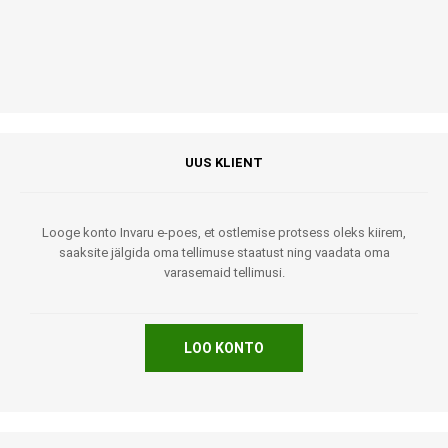
UUS KLIENT
Looge konto Invaru e-poes, et ostlemise protsess oleks kiirem,
saaksite jälgida oma tellimuse staatust ning vaadata oma
varasemaid tellimusi.
LOO KONTO