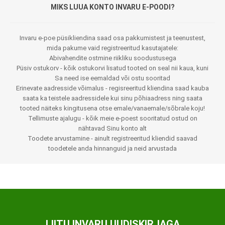
MIKS LUUA KONTO INVARU E-POODI?
Invaru e-poe püsikliendina saad osa pakkumistest ja teenustest,
mida pakume vaid registreeritud kasutajatele:
Abivahendite ostmine riikliku soodustusega
Püsiv ostukorv - kõik ostukorvi lisatud tooted on seal nii kaua, kuni
Sa need ise eemaldad või ostu sooritad
Erinevate aadresside võimalus - regisreeritud kliendina saad kauba
saata ka teistele aadressidele kui sinu põhiaadress ning saata
tooted näiteks kingitusena otse emale/vanaemale/sõbrale koju!
Tellimuste ajalugu - kõik meie e-poest sooritatud ostud on
nähtavad Sinu konto alt
Toodete arvustamine - ainult registreeritud kliendid saavad
toodetele anda hinnanguid ja neid arvustada
LIITU INVARU UUDISKIRJAGA