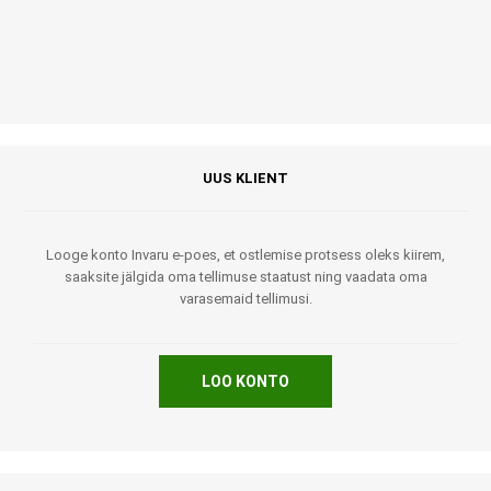
UUS KLIENT
Looge konto Invaru e-poes, et ostlemise protsess oleks kiirem,
saaksite jälgida oma tellimuse staatust ning vaadata oma
varasemaid tellimusi.
LOO KONTO