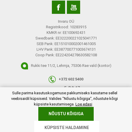
Invaru OÜ
Registrikood: 10283915
KMKR nr: EE100692431
Swedbank: EE322200221025041771
SEB Pank: EE151010002001461005
LHV Pank: EE387700771003674131
Coop Pank: EE224204278630582108
Rukki tee 11/2, Lehmja, 75306 Rae vald (kontor)
+372 602 5400
E-R 9-17
plugins.netgroup.cookiemanager.cookiepopup.dialog
Sulle parima kasutuskogemuse pakkumiseks kasutame sellel
info@invaru.ee
veebisaidil küpsiseid. Valides "Nõustu kõigiga", nõustute kõigi
küpsiste kasutamisega.
Loe edasi
NÕUSTU KÕIGIGA
Copyright © 2026 Invaru OÜ. Kõik õigused reserveeritud.
KÜPSISTE HALDAMINE
Powered by
nopCommerce