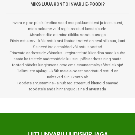
MIKS LUUA KONTO INVARU E-POODI?
Invaru e-poe püsikliendina saad osa pakkumistest ja teenustest,
mida pakume vaid registreeritud kasutajatele:
Abivahendite ostmine riikliku soodustusega
Püsiv ostukorv - kõik ostukorvi lisatud tooted on seal nii kaua, kuni
Sa need ise eemaldad või ostu sooritad
Erinevate aadresside võimalus - regisreeritud kliendina saad kauba
saata ka teistele aadressidele kui sinu põhiaadress ning saata
tooted näiteks kingitusena otse emale/vanaemale/sõbrale koju!
Tellimuste ajalugu - kõik meie e-poest sooritatud ostud on
nähtavad Sinu konto alt
Toodete arvustamine - ainult registreeritud kliendid saavad
toodetele anda hinnanguid ja neid arvustada
LIITU INVARU UUDISKIRJAGA