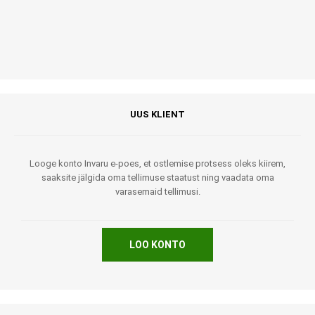
UUS KLIENT
Looge konto Invaru e-poes, et ostlemise protsess oleks kiirem,
saaksite jälgida oma tellimuse staatust ning vaadata oma
varasemaid tellimusi.
LOO KONTO