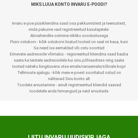
MIKS LUUA KONTO INVARU E-POODI?
Invaru e-poe püsikliendina saad osa pakkumistest ja teenustest,
mida pakume vaid registreeritud kasutajatele:
Abivahendite ostmine riikliku soodustusega
Püsiv ostukorv - kõik ostukorvi lisatud tooted on seal nii kaua, kuni
Sa need ise eemaldad või ostu sooritad
Erinevate aadresside võimalus - regisreeritud kliendina saad kauba
saata ka teistele aadressidele kui sinu põhiaadress ning saata
tooted näiteks kingitusena otse emale/vanaemale/sõbrale koju!
Tellimuste ajalugu - kõik meie e-poest sooritatud ostud on
nähtavad Sinu konto alt
Toodete arvustamine - ainult registreeritud kliendid saavad
toodetele anda hinnanguid ja neid arvustada
LIITU INVARU UUDISKIRJAGA