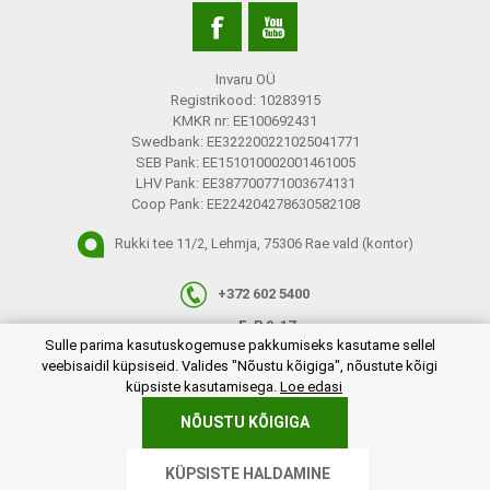
Invaru OÜ
Registrikood: 10283915
KMKR nr: EE100692431
Swedbank: EE322200221025041771
SEB Pank: EE151010002001461005
LHV Pank: EE387700771003674131
Coop Pank: EE224204278630582108
Rukki tee 11/2, Lehmja, 75306 Rae vald (kontor)
+372 602 5400
E-R 9-17
plugins.netgroup.cookiemanager.cookiepopup.dialog
Sulle parima kasutuskogemuse pakkumiseks kasutame sellel
info@invaru.ee
veebisaidil küpsiseid. Valides "Nõustu kõigiga", nõustute kõigi
küpsiste kasutamisega.
Loe edasi
NÕUSTU KÕIGIGA
Copyright © 2026 Invaru OÜ. Kõik õigused reserveeritud.
KÜPSISTE HALDAMINE
Powered by
nopCommerce