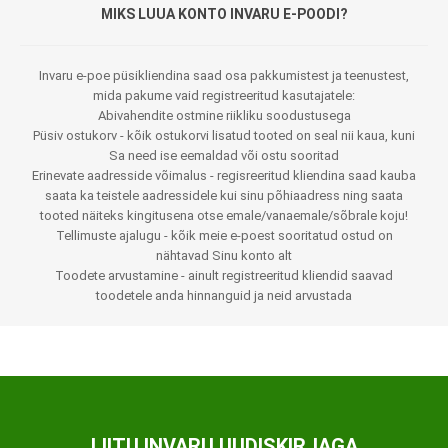
MIKS LUUA KONTO INVARU E-POODI?
Invaru e-poe püsikliendina saad osa pakkumistest ja teenustest,
mida pakume vaid registreeritud kasutajatele:
Abivahendite ostmine riikliku soodustusega
Püsiv ostukorv - kõik ostukorvi lisatud tooted on seal nii kaua, kuni
Sa need ise eemaldad või ostu sooritad
Erinevate aadresside võimalus - regisreeritud kliendina saad kauba
saata ka teistele aadressidele kui sinu põhiaadress ning saata
tooted näiteks kingitusena otse emale/vanaemale/sõbrale koju!
Tellimuste ajalugu - kõik meie e-poest sooritatud ostud on
nähtavad Sinu konto alt
Toodete arvustamine - ainult registreeritud kliendid saavad
toodetele anda hinnanguid ja neid arvustada
LIITU INVARU UUDISKIRJAGA