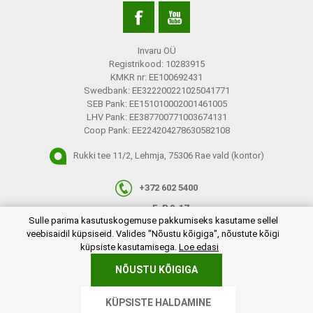
Invaru OÜ
Registrikood: 10283915
KMKR nr: EE100692431
Swedbank: EE322200221025041771
SEB Pank: EE151010002001461005
LHV Pank: EE387700771003674131
Coop Pank: EE224204278630582108
Rukki tee 11/2, Lehmja, 75306 Rae vald (kontor)
+372 602 5400
E-R 9-17
plugins.netgroup.cookiemanager.cookiepopup.dialog
Sulle parima kasutuskogemuse pakkumiseks kasutame sellel
info@invaru.ee
veebisaidil küpsiseid. Valides "Nõustu kõigiga", nõustute kõigi
küpsiste kasutamisega.
Loe edasi
NÕUSTU KÕIGIGA
Copyright © 2026 Invaru OÜ. Kõik õigused reserveeritud.
KÜPSISTE HALDAMINE
Powered by
nopCommerce