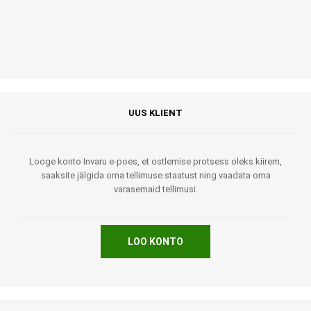
UUS KLIENT
Looge konto Invaru e-poes, et ostlemise protsess oleks kiirem,
saaksite jälgida oma tellimuse staatust ning vaadata oma
varasemaid tellimusi.
LOO KONTO