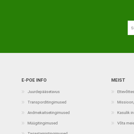
Haaratsid
Riietumise abivahendid
Vaata kõiki
E-POE INFO
MEIST
Juurdepääsetavus
Ettevõtte
Transporditingimused
Missioon,
Andmekaitsetingimused
Kasulik i
Müügitingimused
Võta mei
Tagastamistingimused