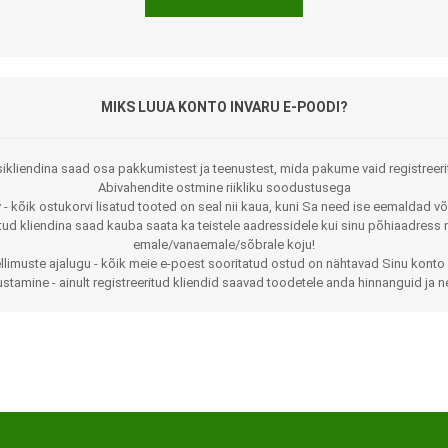
MIKS LUUA KONTO INVARU E-POODI?
ikliendina saad osa pakkumistest ja teenustest, mida pakume vaid registreeri
Abivahendite ostmine riikliku soodustusega
 - kõik ostukorvi lisatud tooted on seal nii kaua, kuni Sa need ise eemaldad võ
Jalaortoosid
Pilguga juhitavad seadmed
itud kliendina saad kauba saata ka teistele aadressidele kui sinu põhiaadress 
emale/vanaemale/sõbrale koju!
Põlveortoosid
Sisendseadmed
llimuste ajalugu - kõik meie e-poest sooritatud ostud on nähtavad Sinu konto 
stamine - ainult registreeritud kliendid saavad toodetele anda hinnanguid ja n
Selja- ja nimmepiirkonna
Statiivid
ortoosid
d
Kommunikatsiooniseadmed
Kõhuortoosid
Tarkvara
Õla- ja küünarliigese
Lisaseadmed
ortoosid
Randme-kämblaortoosid