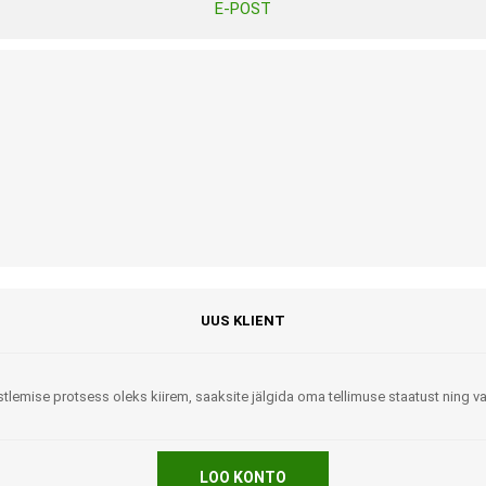
E-POST
Tasuta Invaru infomaterjalid
Niisutatud puhastusrätikud
Nahahooldusvahendid
Pesuained
Mähkmed lastele
Kreemid
Beebikaal
l
Pesu- ja ühekordsed kindad
Rinnapumbad ja lisatarvikud
Muud tooted
Aluslinad
p
Sidemed naistele
p
Niisutatud salvrätid
UUS KLIENT
tlemise protsess oleks kiirem, saaksite jälgida oma tellimuse staatust ning 
A
ORTOOSID
KOMMUNIKATSIOON
LOO KONTO