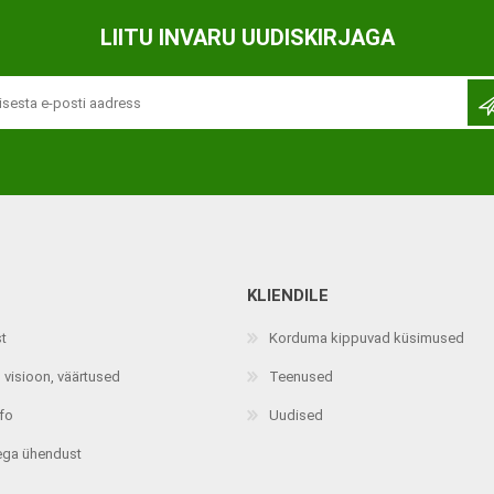
Ortopeedilised abivahendid,
LIITU INVARU UUDISKIRJAGA
tallatoed, muud tooted
KLIENDILE
st
Korduma kippuvad küsimused
 visioon, väärtused
Teenused
nfo
Uudised
ega ühendust