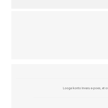
Kargud ja kepid
Madratsikaitsmed
Ratastoolid
Mähkmed täiskasvanutele
Seisuraamid
Mähkmed lastele
Käimisraamid
Aluslinad
Eriistmed ja alusraamid
Püksid mähkmete
Jalgrattad
fikseerimiseks
Lastekärud
Varuosad ja lisatarvikud
Looge konto Invaru e-poes, et os
OLMEABIVAHENDID
TREENING JA TERAAPI