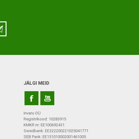
ja lisatarvikud
Keppide-karkude varuosad
ja lisatarvikud
JÄLGI MEID
Invaru OÜ
Registrikood: 10283915
KMKR nr: EE100692431
Swedbank: EE322200221025041771
SEB Pank: EE151010002001461005