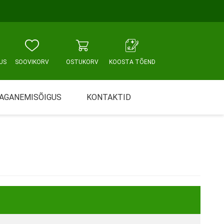
US
SOOVIKORV
OSTUKORV
KOOSTA TÕEND
AGANEMISÕIGUS
KONTAKTID
Tallinn, Sikupilli keskus
WC JA VANNITUBA
PÕETUS JA HOOLDUS
Tallinn, Mustamäe tee
Tallinn, Punane tn
Tartu
Pärnu