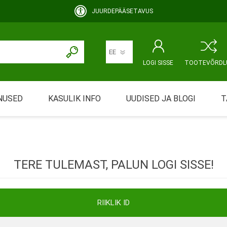
JUURDEPÄÄSETAVUS
LOGI SISSE
TOOTEVÕRDL
NUSED
KASULIK INFO
UUDISED JA BLOGI
T
rimine
Abivahendi üürimine ja üüritingimused
KEHAHOOLDUS
EMALE JA BEEBILE
ustamine
Riiklik soodustus
TERE TULEMAST, PALUN LOGI SISSE!
ansport
Abivahendi tõend
mont
Blanketid
RIIKLIK ID
Korduma kippuvad küsimused