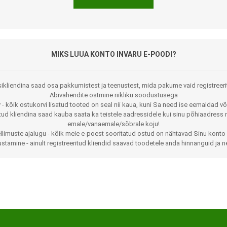
MIKS LUUA KONTO INVARU E-POODI?
ikliendina saad osa pakkumistest ja teenustest, mida pakume vaid registreeri
Abivahendite ostmine riikliku soodustusega
 - kõik ostukorvi lisatud tooted on seal nii kaua, kuni Sa need ise eemaldad võ
Jalaortoosid
Pilguga juhitavad seadmed
itud kliendina saad kauba saata ka teistele aadressidele kui sinu põhiaadress 
emale/vanaemale/sõbrale koju!
Põlveortoosid
Sisendseadmed
llimuste ajalugu - kõik meie e-poest sooritatud ostud on nähtavad Sinu konto 
stamine - ainult registreeritud kliendid saavad toodetele anda hinnanguid ja n
Selja- ja nimmepiirkonna
Statiivid
ortoosid
d
Kommunikatsiooniseadmed
Kõhuortoosid
Tarkvara
Õla- ja küünarliigese
Lisaseadmed
ortoosid
Randme-kämblaortoosid