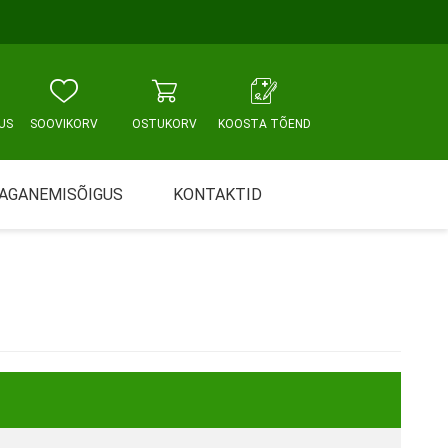
US
SOOVIKORV
OSTUKORV
KOOSTA TÕEND
AGANEMISÕIGUS
KONTAKTID
Tallinn, Sikupilli keskus
WC JA VANNITUBA
PÕETUS JA HOOLDUS
Tallinn, Mustamäe tee
Tallinn, Punane tn
Tartu
Pärnu