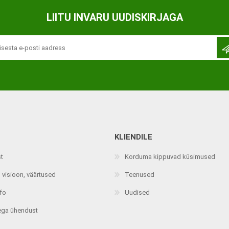
Ortopeedilised abivahendid,
LIITU INVARU UUDISKIRJAGA
tallatoed, muud tooted
KLIENDILE
st
Korduma kippuvad küsimused
 visioon, väärtused
Teenused
nfo
Uudised
ega ühendust