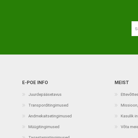
Haaratsid
Riietumise abivahendid
Vaata kõiki
E-POE INFO
MEIST
Juurdepääsetavus
Ettevõtte
Transporditingimused
Missioon,
Andmekaitsetingimused
Kasulik i
Müügitingimused
Võta mei
Tagastamistingimused