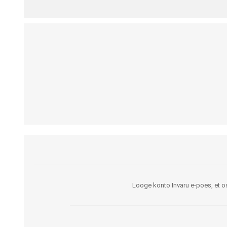
Kargud ja kepid
Madratsikaitsmed
Ratastoolid
Mähkmed täiskasvanutele
Seisuraamid
Mähkmed lastele
Käimisraamid
Aluslinad
Eriistmed ja alusraamid
Püksid mähkmete
Jalgrattad
fikseerimiseks
Lastekärud
Varuosad ja lisatarvikud
Looge konto Invaru e-poes, et os
OLMEABIVAHENDID
TREENING JA TERAAPI