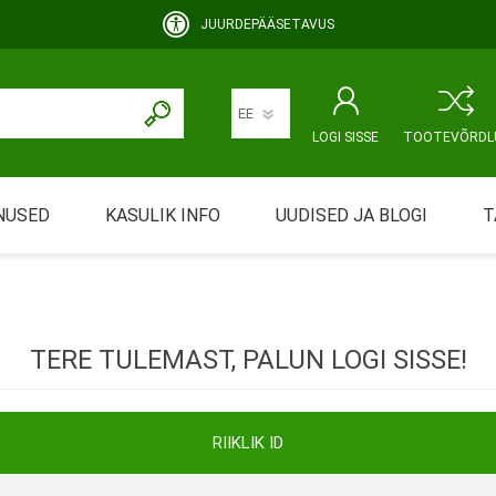
JUURDEPÄÄSETAVUS
LOGI SISSE
TOOTEVÕRDL
NUSED
KASULIK INFO
UUDISED JA BLOGI
T
rimine
Abivahendi üürimine ja üüritingimused
KEHAHOOLDUS
EMALE JA BEEBILE
ustamine
Riiklik soodustus
TERE TULEMAST, PALUN LOGI SISSE!
ansport
Abivahendi tõend
mont
Blanketid
RIIKLIK ID
Korduma kippuvad küsimused