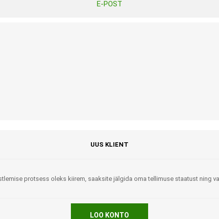
E-POST
Tasuta Invaru infomaterjalid
Niisutatud puhastusrätikud
Nahahooldusvahendid
Pesuained
Mähkmed lastele
Kreemid
Beebikaal
l
Pesu- ja ühekordsed kindad
Rinnapumbad ja lisatarvikud
Muud tooted
Aluslinad
p
Sidemed naistele
p
Niisutatud salvrätid
UUS KLIENT
tlemise protsess oleks kiirem, saaksite jälgida oma tellimuse staatust ning 
A
ORTOOSID
KOMMUNIKATSIOON
LOO KONTO