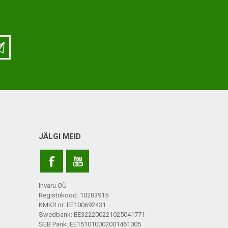
ja lisatarvikud
Keppide-karkude varuosad
ja lisatarvikud
JÄLGI MEID
Invaru OÜ
Registrikood: 10283915
KMKR nr: EE100692431
Swedbank: EE322200221025041771
SEB Pank: EE151010002001461005