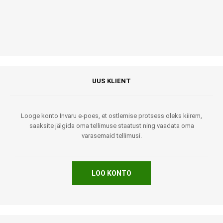
UUS KLIENT
Looge konto Invaru e-poes, et ostlemise protsess oleks kiirem,
saaksite jälgida oma tellimuse staatust ning vaadata oma
varasemaid tellimusi.
LOO KONTO