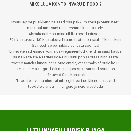
MIKS LUUA KONTO INVARU E-POODI?
Invaru e-poe püsikliendina saad osa pakkumistest ja teenustest,
mida pakume vaid registreeritud kasutajatele:
Abivahendite ostmine riikliku soodustusega
Püsiv ostukorv - kõik ostukorvi lisatud tooted on seal nii kaua, kuni
Sa need ise eemaldad või ostu sooritad
Erinevate aadresside võimalus - regisreeritud kliendina saad kauba
saata ka teistele aadressidele kui sinu põhiaadress ning saata
tooted näiteks kingitusena otse emale/vanaemale/sõbrale koju!
Tellimuste ajalugu - kõik meie e-poest sooritatud ostud on
nähtavad Sinu konto alt
Toodete arvustamine - ainult registreeritud kliendid saavad
toodetele anda hinnanguid ja neid arvustada
LIITU INVARU UUDISKIRJAGA