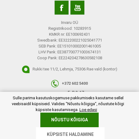
Invaru OÜ
Registrikood: 10283915
KMKR nr: EE100692431
Swedbank: EE322200221025041771
SEB Pank: EE151010002001461005
LHV Pank: EE387700771003674131
Coop Pank: EE224204278630582108
Rukki tee 11/2, Lehmja, 75306 Rae vald (kontor)
+372 602 5400
E-R 9-17
plugins.netgroup.cookiemanager.cookiepopup.dialog
Sulle parima kasutuskogemuse pakkumiseks kasutame sellel
info@invaru.ee
veebisaidil küpsiseid. Valides "Nõustu kõigiga", nõustute kõigi
küpsiste kasutamisega.
Loe edasi
NÕUSTU KÕIGIGA
Copyright © 2026 Invaru OÜ. Kõik õigused reserveeritud.
KÜPSISTE HALDAMINE
Powered by
nopCommerce