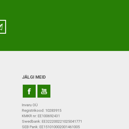
ja lisatarvikud
Keppide-karkude varuosad
ja lisatarvikud
JÄLGI MEID
Invaru OÜ
Registrikood: 10283915
KMKR nr: EE100692431
Swedbank: EE322200221025041771
SEB Pank: EE151010002001461005