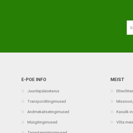
Haaratsid
Riietumise abivahendid
Vaata kõiki
E-POE INFO
MEIST
Juurdepääsetavus
Ettevõtte
Transporditingimused
Missioon,
Andmekaitsetingimused
Kasulik i
Müügitingimused
Võta mei
Tagastamistingimused