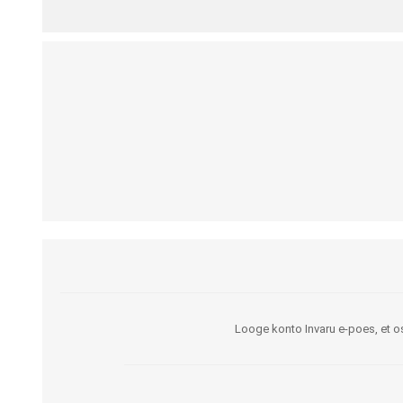
Kargud ja kepid
Madratsikaitsmed
Ratastoolid
Mähkmed täiskasvanutele
Seisuraamid
Mähkmed lastele
Käimisraamid
Aluslinad
Eriistmed ja alusraamid
Püksid mähkmete
Jalgrattad
fikseerimiseks
Lastekärud
Varuosad ja lisatarvikud
Looge konto Invaru e-poes, et os
OLMEABIVAHENDID
TREENING JA TERAAPI