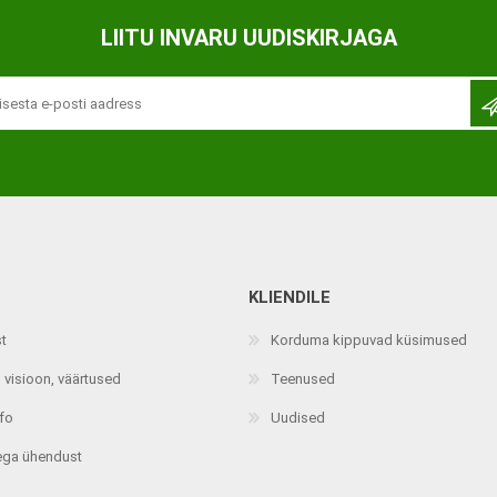
Ortopeedilised abivahendid,
LIITU INVARU UUDISKIRJAGA
tallatoed, muud tooted
KLIENDILE
st
Korduma kippuvad küsimused
 visioon, väärtused
Teenused
nfo
Uudised
ega ühendust