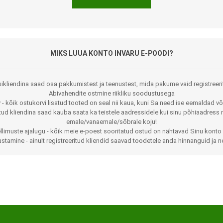
MIKS LUUA KONTO INVARU E-POODI?
ikliendina saad osa pakkumistest ja teenustest, mida pakume vaid registreeri
Abivahendite ostmine riikliku soodustusega
 - kõik ostukorvi lisatud tooted on seal nii kaua, kuni Sa need ise eemaldad võ
Jalaortoosid
Pilguga juhitavad seadmed
itud kliendina saad kauba saata ka teistele aadressidele kui sinu põhiaadress 
emale/vanaemale/sõbrale koju!
Põlveortoosid
Sisendseadmed
llimuste ajalugu - kõik meie e-poest sooritatud ostud on nähtavad Sinu konto 
stamine - ainult registreeritud kliendid saavad toodetele anda hinnanguid ja n
Selja- ja nimmepiirkonna
Statiivid
ortoosid
d
Kommunikatsiooniseadmed
Kõhuortoosid
Tarkvara
Õla- ja küünarliigese
Lisaseadmed
ortoosid
Randme-kämblaortoosid