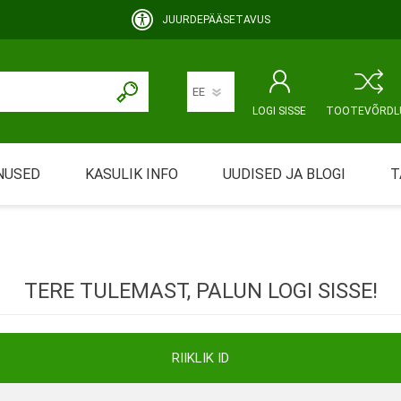
JUURDEPÄÄSETAVUS
LOGI SISSE
TOOTEVÕRDL
NUSED
KASULIK INFO
UUDISED JA BLOGI
T
rimine
Abivahendi üürimine ja üüritingimused
KEHAHOOLDUS
EMALE JA BEEBILE
ustamine
Riiklik soodustus
TERE TULEMAST, PALUN LOGI SISSE!
ansport
Abivahendi tõend
mont
Blanketid
RIIKLIK ID
Korduma kippuvad küsimused