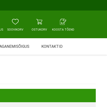
US
SOOVIKORV
OSTUKORV
KOOSTA TÕEND
AGANEMISÕIGUS
KONTAKTID
Tallinn, Sikupilli keskus
WC JA VANNITUBA
PÕETUS JA HOOLDUS
Tallinn, Mustamäe tee
Tallinn, Punane tn
Tartu
Pärnu