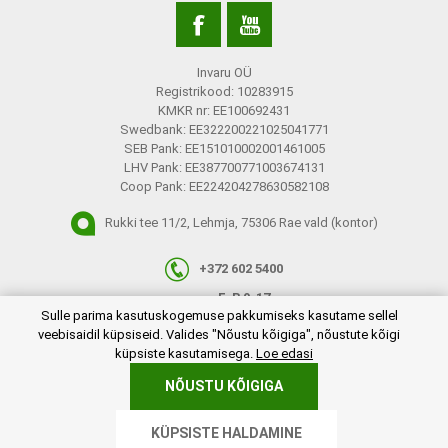
Invaru OÜ
Registrikood: 10283915
KMKR nr: EE100692431
Swedbank: EE322200221025041771
SEB Pank: EE151010002001461005
LHV Pank: EE387700771003674131
Coop Pank: EE224204278630582108
Rukki tee 11/2, Lehmja, 75306 Rae vald (kontor)
+372 602 5400
E-R 9-17
plugins.netgroup.cookiemanager.cookiepopup.dialog
Sulle parima kasutuskogemuse pakkumiseks kasutame sellel
info@invaru.ee
veebisaidil küpsiseid. Valides "Nõustu kõigiga", nõustute kõigi
küpsiste kasutamisega.
Loe edasi
NÕUSTU KÕIGIGA
Copyright © 2026 Invaru OÜ. Kõik õigused reserveeritud.
KÜPSISTE HALDAMINE
Powered by
nopCommerce