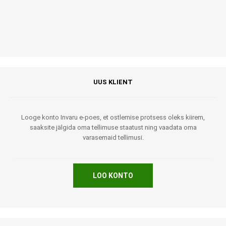
UUS KLIENT
Looge konto Invaru e-poes, et ostlemise protsess oleks kiirem,
saaksite jälgida oma tellimuse staatust ning vaadata oma
varasemaid tellimusi.
LOO KONTO