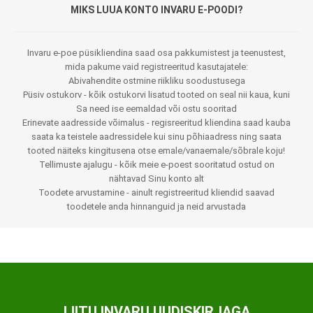
MIKS LUUA KONTO INVARU E-POODI?
Invaru e-poe püsikliendina saad osa pakkumistest ja teenustest,
mida pakume vaid registreeritud kasutajatele:
Abivahendite ostmine riikliku soodustusega
Püsiv ostukorv - kõik ostukorvi lisatud tooted on seal nii kaua, kuni
Sa need ise eemaldad või ostu sooritad
Erinevate aadresside võimalus - regisreeritud kliendina saad kauba
saata ka teistele aadressidele kui sinu põhiaadress ning saata
tooted näiteks kingitusena otse emale/vanaemale/sõbrale koju!
Tellimuste ajalugu - kõik meie e-poest sooritatud ostud on
nähtavad Sinu konto alt
Toodete arvustamine - ainult registreeritud kliendid saavad
toodetele anda hinnanguid ja neid arvustada
LIITU INVARU UUDISKIRJAGA