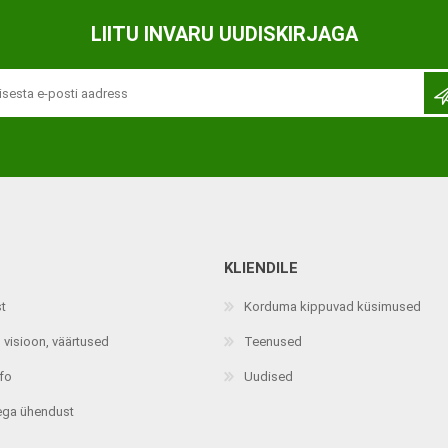
Ortopeedilised abivahendid,
LIITU INVARU UUDISKIRJAGA
tallatoed, muud tooted
KLIENDILE
st
Korduma kippuvad küsimused
 visioon, väärtused
Teenused
nfo
Uudised
ega ühendust