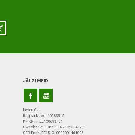
ja lisatarvikud
Keppide-karkude varuosad
ja lisatarvikud
JÄLGI MEID
Invaru OÜ
Registrikood: 10283915
KMKR nr: EE100692431
Swedbank: EE322200221025041771
SEB Pank: EE151010002001461005