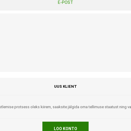
E-POST
Tasuta Invaru infomaterjalid
Niisutatud puhastusrätikud
Nahahooldusvahendid
Pesuained
Mähkmed lastele
Kreemid
Beebikaal
l
Pesu- ja ühekordsed kindad
Rinnapumbad ja lisatarvikud
Muud tooted
Aluslinad
p
Sidemed naistele
p
Niisutatud salvrätid
UUS KLIENT
tlemise protsess oleks kiirem, saaksite jälgida oma tellimuse staatust ning 
A
ORTOOSID
KOMMUNIKATSIOON
LOO KONTO