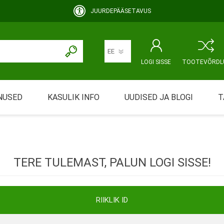
JUURDEPÄÄSETAVUS
LOGI SISSE
TOOTEVÕRDL
NUSED
KASULIK INFO
UUDISED JA BLOGI
T
rimine
Abivahendi üürimine ja üüritingimused
KEHAHOOLDUS
EMALE JA BEEBILE
ustamine
Riiklik soodustus
TERE TULEMAST, PALUN LOGI SISSE!
ansport
Abivahendi tõend
mont
Blanketid
RIIKLIK ID
Korduma kippuvad küsimused