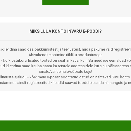
MIKS LUUA KONTO INVARU E-POODI?
ikliendina saad osa pakkumistest ja teenustest, mida pakume vaid registreeri
Abivahendite ostmine riikliku soodustusega
 - kõik ostukorvi lisatud tooted on seal nii kaua, kuni Sa need ise eemaldad võ
Jalaortoosid
Pilguga juhitavad seadmed
itud kliendina saad kauba saata ka teistele aadressidele kui sinu põhiaadress 
emale/vanaemale/sõbrale koju!
Põlveortoosid
Sisendseadmed
llimuste ajalugu - kõik meie e-poest sooritatud ostud on nähtavad Sinu konto 
stamine - ainult registreeritud kliendid saavad toodetele anda hinnanguid ja n
Selja- ja nimmepiirkonna
Statiivid
ortoosid
d
Kommunikatsiooniseadmed
Kõhuortoosid
Tarkvara
Õla- ja küünarliigese
Lisaseadmed
ortoosid
Randme-kämblaortoosid