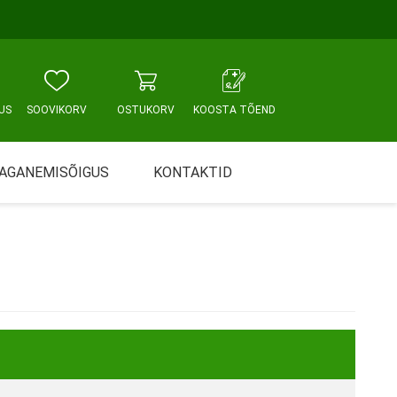
US
SOOVIKORV
OSTUKORV
KOOSTA TÕEND
AGANEMISÕIGUS
KONTAKTID
Tallinn, Sikupilli keskus
WC JA VANNITUBA
PÕETUS JA HOOLDUS
Tallinn, Mustamäe tee
Tallinn, Punane tn
Tartu
Pärnu