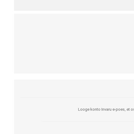
Kargud ja kepid
Madratsikaitsmed
Ratastoolid
Mähkmed täiskasvanutele
Seisuraamid
Mähkmed lastele
Käimisraamid
Aluslinad
Eriistmed ja alusraamid
Püksid mähkmete
Jalgrattad
fikseerimiseks
Lastekärud
Varuosad ja lisatarvikud
Looge konto Invaru e-poes, et os
OLMEABIVAHENDID
TREENING JA TERAAPI