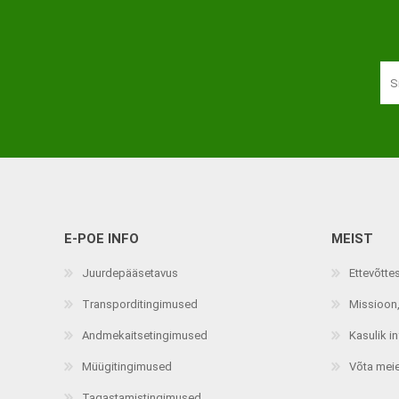
Haaratsid
Riietumise abivahendid
Vaata kõiki
E-POE INFO
MEIST
Juurdepääsetavus
Ettevõtte
Transporditingimused
Missioon,
Andmekaitsetingimused
Kasulik i
Müügitingimused
Võta mei
Tagastamistingimused