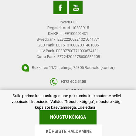
Invaru OÜ
Registrikood: 10283915
KMKR nr: EE100692431
Swedbank: EE322200221025041771
SEB Pank: EE151010002001461005
LHV Pank: EE387700771003674131
Coop Pank: EE224204278630582108
Rukki tee 11/2, Lehmja, 75306 Rae vald (kontor)
+372 602 5400
E-R 9-17
plugins.netgroup.cookiemanager.cookiepopup.dialog
Sulle parima kasutuskogemuse pakkumiseks kasutame sellel
info@invaru.ee
veebisaidil küpsiseid. Valides "Nõustu kõigiga", nõustute kõigi
küpsiste kasutamisega.
Loe edasi
NÕUSTU KÕIGIGA
Copyright © 2026 Invaru OÜ. Kõik õigused reserveeritud.
KÜPSISTE HALDAMINE
Powered by
nopCommerce