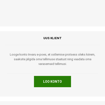
UUS KLIENT
Looge konto Invaru e-poes, et ostlemise protsess oleks kiirem,
saaksite jälgida oma tellimuse staatust ning vaadata oma
varasemaid tellimusi.
LOO KONTO