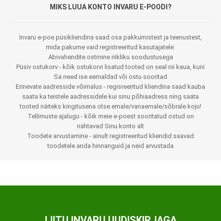
MIKS LUUA KONTO INVARU E-POODI?
Invaru e-poe püsikliendina saad osa pakkumistest ja teenustest,
mida pakume vaid registreeritud kasutajatele:
Abivahendite ostmine riikliku soodustusega
Püsiv ostukorv - kõik ostukorvi lisatud tooted on seal nii kaua, kuni
Sa need ise eemaldad või ostu sooritad
Erinevate aadresside võimalus - regisreeritud kliendina saad kauba
saata ka teistele aadressidele kui sinu põhiaadress ning saata
tooted näiteks kingitusena otse emale/vanaemale/sõbrale koju!
Tellimuste ajalugu - kõik meie e-poest sooritatud ostud on
nähtavad Sinu konto alt
Toodete arvustamine - ainult registreeritud kliendid saavad
toodetele anda hinnanguid ja neid arvustada
LIITU INVARU UUDISKIRJAGA