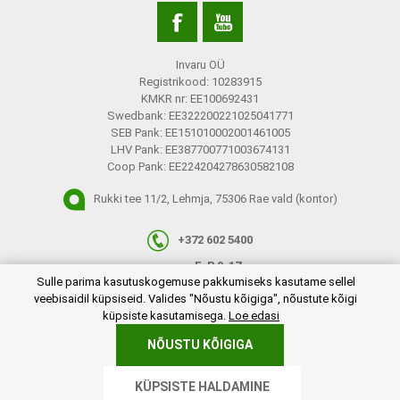
Invaru OÜ
Registrikood: 10283915
KMKR nr: EE100692431
Swedbank: EE322200221025041771
SEB Pank: EE151010002001461005
LHV Pank: EE387700771003674131
Coop Pank: EE224204278630582108
Rukki tee 11/2, Lehmja, 75306 Rae vald (kontor)
+372 602 5400
E-R 9-17
plugins.netgroup.cookiemanager.cookiepopup.dialog
Sulle parima kasutuskogemuse pakkumiseks kasutame sellel
info@invaru.ee
veebisaidil küpsiseid. Valides "Nõustu kõigiga", nõustute kõigi
küpsiste kasutamisega.
Loe edasi
NÕUSTU KÕIGIGA
Copyright © 2026 Invaru OÜ. Kõik õigused reserveeritud.
KÜPSISTE HALDAMINE
Powered by
nopCommerce