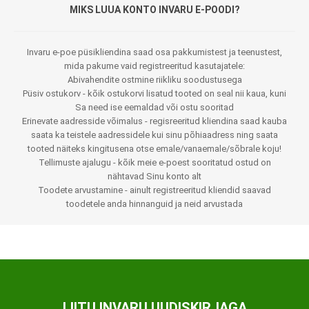
MIKS LUUA KONTO INVARU E-POODI?
Invaru e-poe püsikliendina saad osa pakkumistest ja teenustest,
mida pakume vaid registreeritud kasutajatele:
Abivahendite ostmine riikliku soodustusega
Püsiv ostukorv - kõik ostukorvi lisatud tooted on seal nii kaua, kuni
Sa need ise eemaldad või ostu sooritad
Erinevate aadresside võimalus - regisreeritud kliendina saad kauba
saata ka teistele aadressidele kui sinu põhiaadress ning saata
tooted näiteks kingitusena otse emale/vanaemale/sõbrale koju!
Tellimuste ajalugu - kõik meie e-poest sooritatud ostud on
nähtavad Sinu konto alt
Toodete arvustamine - ainult registreeritud kliendid saavad
toodetele anda hinnanguid ja neid arvustada
LIITU INVARU UUDISKIRJAGA