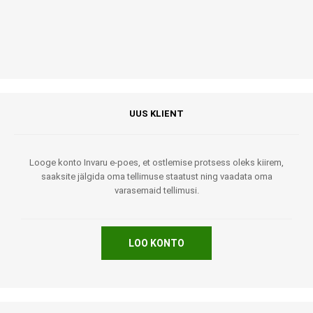
UUS KLIENT
Looge konto Invaru e-poes, et ostlemise protsess oleks kiirem,
saaksite jälgida oma tellimuse staatust ning vaadata oma
varasemaid tellimusi.
LOO KONTO