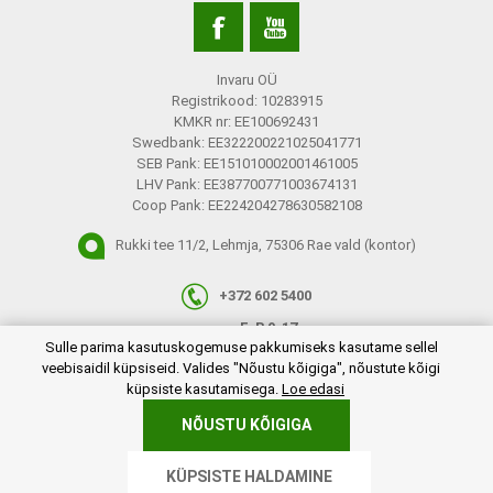
Invaru OÜ
Registrikood: 10283915
KMKR nr: EE100692431
Swedbank: EE322200221025041771
SEB Pank: EE151010002001461005
LHV Pank: EE387700771003674131
Coop Pank: EE224204278630582108
Rukki tee 11/2, Lehmja, 75306 Rae vald (kontor)
+372 602 5400
E-R 9-17
plugins.netgroup.cookiemanager.cookiepopup.dialog
Sulle parima kasutuskogemuse pakkumiseks kasutame sellel
info@invaru.ee
veebisaidil küpsiseid. Valides "Nõustu kõigiga", nõustute kõigi
küpsiste kasutamisega.
Loe edasi
NÕUSTU KÕIGIGA
Copyright © 2026 Invaru OÜ. Kõik õigused reserveeritud.
KÜPSISTE HALDAMINE
Powered by
nopCommerce