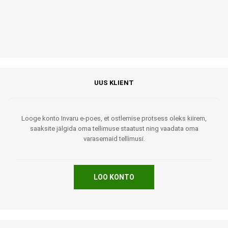
UUS KLIENT
Looge konto Invaru e-poes, et ostlemise protsess oleks kiirem,
saaksite jälgida oma tellimuse staatust ning vaadata oma
varasemaid tellimusi.
LOO KONTO