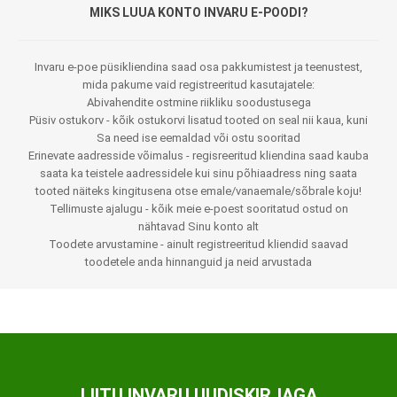
MIKS LUUA KONTO INVARU E-POODI?
Invaru e-poe püsikliendina saad osa pakkumistest ja teenustest,
mida pakume vaid registreeritud kasutajatele:
Abivahendite ostmine riikliku soodustusega
Püsiv ostukorv - kõik ostukorvi lisatud tooted on seal nii kaua, kuni
Sa need ise eemaldad või ostu sooritad
Erinevate aadresside võimalus - regisreeritud kliendina saad kauba
saata ka teistele aadressidele kui sinu põhiaadress ning saata
tooted näiteks kingitusena otse emale/vanaemale/sõbrale koju!
Tellimuste ajalugu - kõik meie e-poest sooritatud ostud on
nähtavad Sinu konto alt
Toodete arvustamine - ainult registreeritud kliendid saavad
toodetele anda hinnanguid ja neid arvustada
LIITU INVARU UUDISKIRJAGA