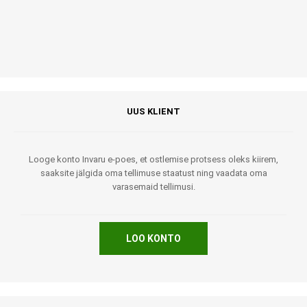
UUS KLIENT
Looge konto Invaru e-poes, et ostlemise protsess oleks kiirem,
saaksite jälgida oma tellimuse staatust ning vaadata oma
varasemaid tellimusi.
LOO KONTO