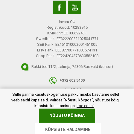
Invaru OÜ
Registrikood: 10283915
KMKR nr: EE100692431
Swedbank: EE322200221025041771
SEB Pank: EE151010002001461005
LHV Pank: EE387700771003674131
Coop Pank: EE224204278630582108
Rukki tee 11/2, Lehmja, 75306 Rae vald (kontor)
+372 602 5400
E-R 9-17
plugins.netgroup.cookiemanager.cookiepopup.dialog
Sulle parima kasutuskogemuse pakkumiseks kasutame sellel
info@invaru.ee
veebisaidil küpsiseid. Valides "Nõustu kõigiga", nõustute kõigi
küpsiste kasutamisega.
Loe edasi
NÕUSTU KÕIGIGA
Copyright © 2026 Invaru OÜ. Kõik õigused reserveeritud.
KÜPSISTE HALDAMINE
Powered by
nopCommerce