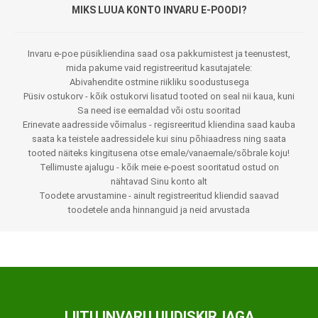
MIKS LUUA KONTO INVARU E-POODI?
Invaru e-poe püsikliendina saad osa pakkumistest ja teenustest,
mida pakume vaid registreeritud kasutajatele:
Abivahendite ostmine riikliku soodustusega
Püsiv ostukorv - kõik ostukorvi lisatud tooted on seal nii kaua, kuni
Sa need ise eemaldad või ostu sooritad
Erinevate aadresside võimalus - regisreeritud kliendina saad kauba
saata ka teistele aadressidele kui sinu põhiaadress ning saata
tooted näiteks kingitusena otse emale/vanaemale/sõbrale koju!
Tellimuste ajalugu - kõik meie e-poest sooritatud ostud on
nähtavad Sinu konto alt
Toodete arvustamine - ainult registreeritud kliendid saavad
toodetele anda hinnanguid ja neid arvustada
LIITU INVARU UUDISKIRJAGA