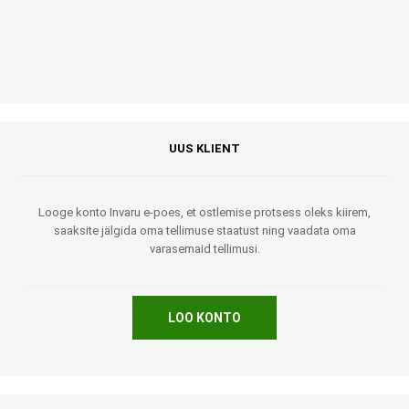
UUS KLIENT
Looge konto Invaru e-poes, et ostlemise protsess oleks kiirem,
saaksite jälgida oma tellimuse staatust ning vaadata oma
varasemaid tellimusi.
LOO KONTO