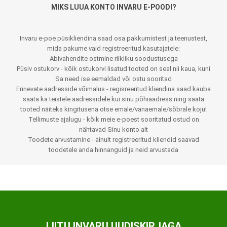
MIKS LUUA KONTO INVARU E-POODI?
Invaru e-poe püsikliendina saad osa pakkumistest ja teenustest,
mida pakume vaid registreeritud kasutajatele:
Abivahendite ostmine riikliku soodustusega
Püsiv ostukorv - kõik ostukorvi lisatud tooted on seal nii kaua, kuni
Sa need ise eemaldad või ostu sooritad
Erinevate aadresside võimalus - regisreeritud kliendina saad kauba
saata ka teistele aadressidele kui sinu põhiaadress ning saata
tooted näiteks kingitusena otse emale/vanaemale/sõbrale koju!
Tellimuste ajalugu - kõik meie e-poest sooritatud ostud on
nähtavad Sinu konto alt
Toodete arvustamine - ainult registreeritud kliendid saavad
toodetele anda hinnanguid ja neid arvustada
LIITU INVARU UUDISKIRJAGA