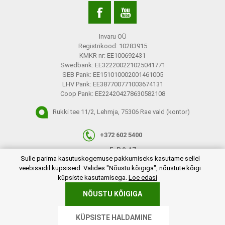
Invaru OÜ
Registrikood: 10283915
KMKR nr: EE100692431
Swedbank: EE322200221025041771
SEB Pank: EE151010002001461005
LHV Pank: EE387700771003674131
Coop Pank: EE224204278630582108
Rukki tee 11/2, Lehmja, 75306 Rae vald (kontor)
+372 602 5400
E-R 9-17
plugins.netgroup.cookiemanager.cookiepopup.dialog
Sulle parima kasutuskogemuse pakkumiseks kasutame sellel
info@invaru.ee
veebisaidil küpsiseid. Valides "Nõustu kõigiga", nõustute kõigi
küpsiste kasutamisega.
Loe edasi
NÕUSTU KÕIGIGA
Copyright © 2026 Invaru OÜ. Kõik õigused reserveeritud.
KÜPSISTE HALDAMINE
Powered by
nopCommerce