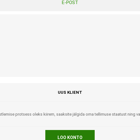
E-POST
Tasuta Invaru infomaterjalid
Niisutatud puhastusrätikud
Nahahooldusvahendid
Pesuained
Mähkmed lastele
Kreemid
Beebikaal
l
Pesu- ja ühekordsed kindad
Rinnapumbad ja lisatarvikud
Muud tooted
Aluslinad
p
Sidemed naistele
p
Niisutatud salvrätid
UUS KLIENT
tlemise protsess oleks kiirem, saaksite jälgida oma tellimuse staatust ning 
A
ORTOOSID
KOMMUNIKATSIOON
LOO KONTO