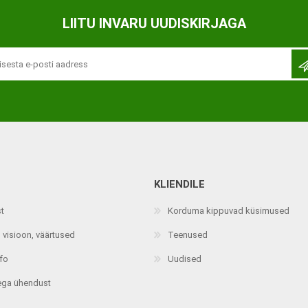
Ortopeedilised abivahendid,
LIITU INVARU UUDISKIRJAGA
tallatoed, muud tooted
KLIENDILE
st
Korduma kippuvad küsimused
 visioon, väärtused
Teenused
nfo
Uudised
ega ühendust