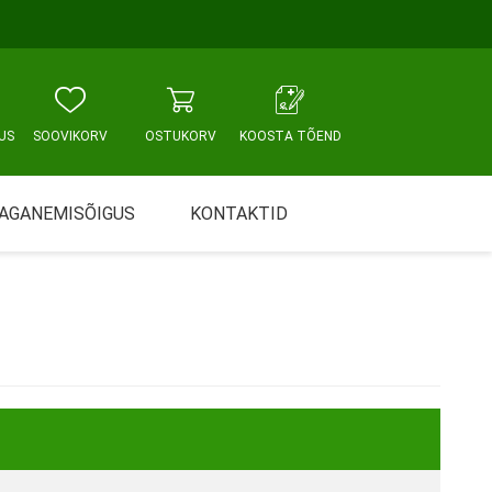
US
SOOVIKORV
OSTUKORV
KOOSTA TÕEND
AGANEMISÕIGUS
KONTAKTID
Tallinn, Sikupilli keskus
WC JA VANNITUBA
PÕETUS JA HOOLDUS
Tallinn, Mustamäe tee
Tallinn, Punane tn
Tartu
Pärnu