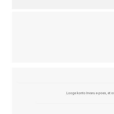
Kargud ja kepid
Madratsikaitsmed
Ratastoolid
Mähkmed täiskasvanutele
Seisuraamid
Mähkmed lastele
Käimisraamid
Aluslinad
Eriistmed ja alusraamid
Püksid mähkmete
Jalgrattad
fikseerimiseks
Lastekärud
Varuosad ja lisatarvikud
Looge konto Invaru e-poes, et os
OLMEABIVAHENDID
TREENING JA TERAAPI