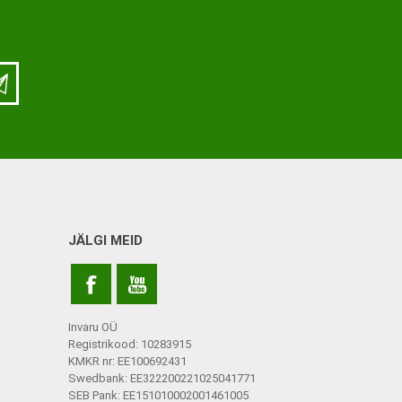
ja lisatarvikud
Keppide-karkude varuosad
ja lisatarvikud
JÄLGI MEID
Invaru OÜ
Registrikood: 10283915
KMKR nr: EE100692431
Swedbank: EE322200221025041771
SEB Pank: EE151010002001461005