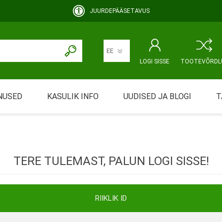
JUURDEPÄÄSETAVUS
LOGI SISSE
TOOTEVÕRDL
NUSED
KASULIK INFO
UUDISED JA BLOGI
T
rimine
Abivahendi üürimine ja üüritingimused
KEHAHOOLDUS
EMALE JA BEEBILE
ustamine
Riiklik soodustus
TERE TULEMAST, PALUN LOGI SISSE!
ansport
Abivahendi tõend
mont
Blanketid
RIIKLIK ID
Korduma kippuvad küsimused