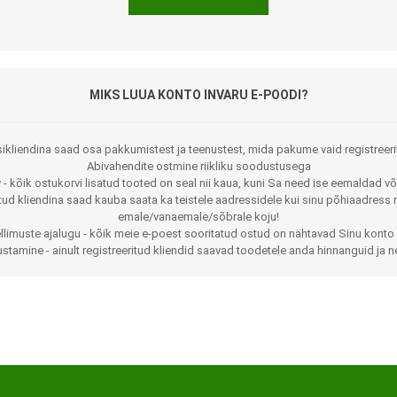
MIKS LUUA KONTO INVARU E-POODI?
ikliendina saad osa pakkumistest ja teenustest, mida pakume vaid registreeri
Abivahendite ostmine riikliku soodustusega
 - kõik ostukorvi lisatud tooted on seal nii kaua, kuni Sa need ise eemaldad võ
Jalaortoosid
Pilguga juhitavad seadmed
itud kliendina saad kauba saata ka teistele aadressidele kui sinu põhiaadress 
emale/vanaemale/sõbrale koju!
Põlveortoosid
Sisendseadmed
llimuste ajalugu - kõik meie e-poest sooritatud ostud on nähtavad Sinu konto 
stamine - ainult registreeritud kliendid saavad toodetele anda hinnanguid ja n
Selja- ja nimmepiirkonna
Statiivid
ortoosid
d
Kommunikatsiooniseadmed
Kõhuortoosid
Tarkvara
Õla- ja küünarliigese
Lisaseadmed
ortoosid
Randme-kämblaortoosid