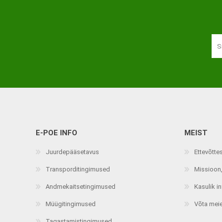
Haaratsid
Riietumise abivahendid
Vaata kõiki
E-POE INFO
MEIST
Juurdepääsetavus
Ettevõtte
Transporditingimused
Missioon,
Andmekaitsetingimused
Kasulik i
Müügitingimused
Võta mei
Tagastamistingimused