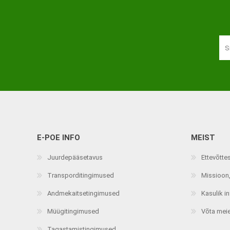
Haaratsid
Riietumise abivahendid
Vaata kõiki
E-POE INFO
MEIST
Juurdepääsetavus
Ettevõtte
Transporditingimused
Missioon,
Andmekaitsetingimused
Kasulik i
Müügitingimused
Võta mei
Tagastamistingimused