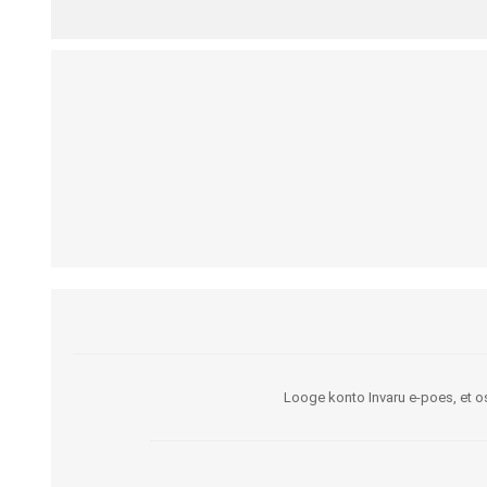
Kargud ja kepid
Madratsikaitsmed
Ratastoolid
Mähkmed täiskasvanutele
Seisuraamid
Mähkmed lastele
Käimisraamid
Aluslinad
Eriistmed ja alusraamid
Püksid mähkmete
Jalgrattad
fikseerimiseks
Lastekärud
Varuosad ja lisatarvikud
Looge konto Invaru e-poes, et os
OLMEABIVAHENDID
TREENING JA TERAAPI