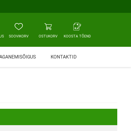
US
SOOVIKORV
OSTUKORV
KOOSTA TÕEND
AGANEMISÕIGUS
KONTAKTID
Tallinn, Sikupilli keskus
WC JA VANNITUBA
PÕETUS JA HOOLDUS
Tallinn, Mustamäe tee
Tallinn, Punane tn
Tartu
Pärnu