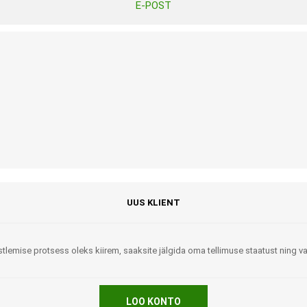
E-POST
Tasuta Invaru infomaterjalid
Niisutatud puhastusrätikud
Nahahooldusvahendid
Pesuained
Mähkmed lastele
Kreemid
Beebikaal
l
Pesu- ja ühekordsed kindad
Rinnapumbad ja lisatarvikud
Muud tooted
Aluslinad
p
Sidemed naistele
p
Niisutatud salvrätid
UUS KLIENT
tlemise protsess oleks kiirem, saaksite jälgida oma tellimuse staatust ning 
A
ORTOOSID
KOMMUNIKATSIOON
LOO KONTO