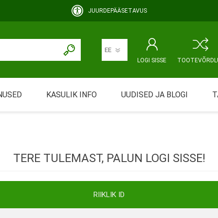
JUURDEPÄÄSETAVUS
LOGI SISSE
TOOTEVÕRDL
NUSED
KASULIK INFO
UUDISED JA BLOGI
T
rimine
Abivahendi üürimine ja üüritingimused
KEHAHOOLDUS
EMALE JA BEEBILE
ustamine
Riiklik soodustus
TERE TULEMAST, PALUN LOGI SISSE!
ansport
Abivahendi tõend
mont
Blanketid
RIIKLIK ID
Korduma kippuvad küsimused