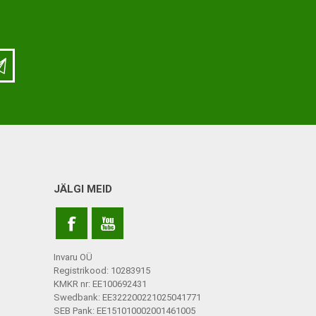
ja lisatarvikud
Keppide-karkude varuosad
ja lisatarvikud
JÄLGI MEID
Invaru OÜ
Registrikood: 10283915
KMKR nr: EE100692431
Swedbank: EE322200221025041771
SEB Pank: EE151010002001461005