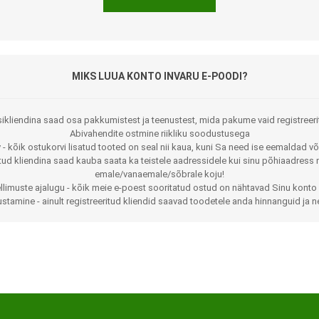
MIKS LUUA KONTO INVARU E-POODI?
ikliendina saad osa pakkumistest ja teenustest, mida pakume vaid registreeri
Abivahendite ostmine riikliku soodustusega
 - kõik ostukorvi lisatud tooted on seal nii kaua, kuni Sa need ise eemaldad võ
Jalaortoosid
Pilguga juhitavad seadmed
itud kliendina saad kauba saata ka teistele aadressidele kui sinu põhiaadress 
emale/vanaemale/sõbrale koju!
Põlveortoosid
Sisendseadmed
llimuste ajalugu - kõik meie e-poest sooritatud ostud on nähtavad Sinu konto 
stamine - ainult registreeritud kliendid saavad toodetele anda hinnanguid ja n
Selja- ja nimmepiirkonna
Statiivid
ortoosid
d
Kommunikatsiooniseadmed
Kõhuortoosid
Tarkvara
Õla- ja küünarliigese
Lisaseadmed
ortoosid
Randme-kämblaortoosid