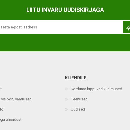
Ortopeedilised abivahendid,
LIITU INVARU UUDISKIRJAGA
tallatoed, muud tooted
KLIENDILE
st
Korduma kippuvad küsimused
 visioon, väärtused
Teenused
nfo
Uudised
ega ühendust