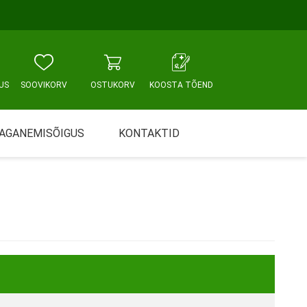
US
SOOVIKORV
OSTUKORV
KOOSTA TÕEND
AGANEMISÕIGUS
KONTAKTID
Tallinn, Sikupilli keskus
WC JA VANNITUBA
PÕETUS JA HOOLDUS
Tallinn, Mustamäe tee
Tallinn, Punane tn
Tartu
Pärnu