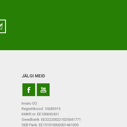
ja lisatarvikud
Keppide-karkude varuosad
ja lisatarvikud
JÄLGI MEID
Invaru OÜ
Registrikood: 10283915
KMKR nr: EE100692431
Swedbank: EE322200221025041771
SEB Pank: EE151010002001461005