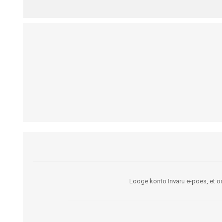
Kargud ja kepid
Madratsikaitsmed
Ratastoolid
Mähkmed täiskasvanutele
Seisuraamid
Mähkmed lastele
Käimisraamid
Aluslinad
Eriistmed ja alusraamid
Püksid mähkmete
Jalgrattad
fikseerimiseks
Lastekärud
Varuosad ja lisatarvikud
Looge konto Invaru e-poes, et os
OLMEABIVAHENDID
TREENING JA TERAAPI