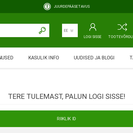
JUURDEPÄÄSETAVUS
LOGI SISSE
TOOTEVÕRDL
NUSED
KASULIK INFO
UUDISED JA BLOGI
T
rimine
Abivahendi üürimine ja üüritingimused
KEHAHOOLDUS
EMALE JA BEEBILE
ustamine
Riiklik soodustus
TERE TULEMAST, PALUN LOGI SISSE!
ansport
Abivahendi tõend
mont
Blanketid
RIIKLIK ID
Korduma kippuvad küsimused