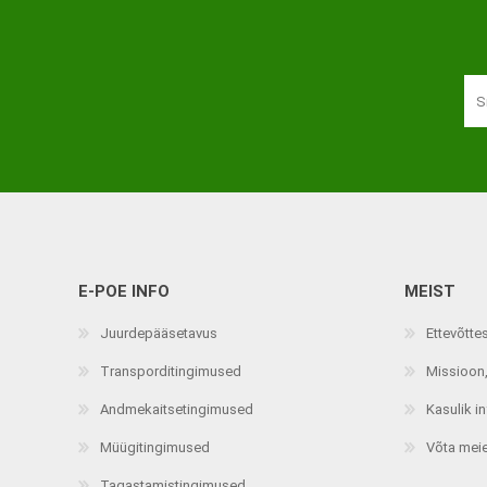
Haaratsid
Riietumise abivahendid
Vaata kõiki
E-POE INFO
MEIST
Juurdepääsetavus
Ettevõtte
Transporditingimused
Missioon,
Andmekaitsetingimused
Kasulik i
Müügitingimused
Võta mei
Tagastamistingimused