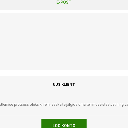
E-POST
Tasuta Invaru infomaterjalid
Niisutatud puhastusrätikud
Nahahooldusvahendid
Pesuained
Mähkmed lastele
Kreemid
Beebikaal
l
Pesu- ja ühekordsed kindad
Rinnapumbad ja lisatarvikud
Muud tooted
Aluslinad
p
Sidemed naistele
p
Niisutatud salvrätid
UUS KLIENT
tlemise protsess oleks kiirem, saaksite jälgida oma tellimuse staatust ning 
A
ORTOOSID
KOMMUNIKATSIOON
LOO KONTO