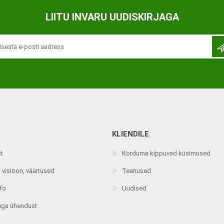
Ortopeedilised abivahendid,
LIITU INVARU UUDISKIRJAGA
tallatoed, muud tooted
KLIENDILE
st
Korduma kippuvad küsimused
 visioon, väärtused
Teenused
nfo
Uudised
ega ühendust