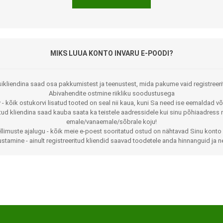
MIKS LUUA KONTO INVARU E-POODI?
ikliendina saad osa pakkumistest ja teenustest, mida pakume vaid registreeri
Abivahendite ostmine riikliku soodustusega
 - kõik ostukorvi lisatud tooted on seal nii kaua, kuni Sa need ise eemaldad võ
Jalaortoosid
Pilguga juhitavad seadmed
itud kliendina saad kauba saata ka teistele aadressidele kui sinu põhiaadress 
emale/vanaemale/sõbrale koju!
Põlveortoosid
Sisendseadmed
llimuste ajalugu - kõik meie e-poest sooritatud ostud on nähtavad Sinu konto 
stamine - ainult registreeritud kliendid saavad toodetele anda hinnanguid ja n
Selja- ja nimmepiirkonna
Statiivid
ortoosid
d
Kommunikatsiooniseadmed
Kõhuortoosid
Tarkvara
Õla- ja küünarliigese
Lisaseadmed
ortoosid
Randme-kämblaortoosid