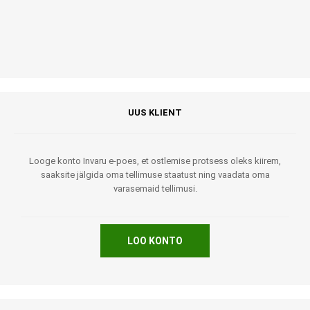
UUS KLIENT
Looge konto Invaru e-poes, et ostlemise protsess oleks kiirem,
saaksite jälgida oma tellimuse staatust ning vaadata oma
varasemaid tellimusi.
LOO KONTO