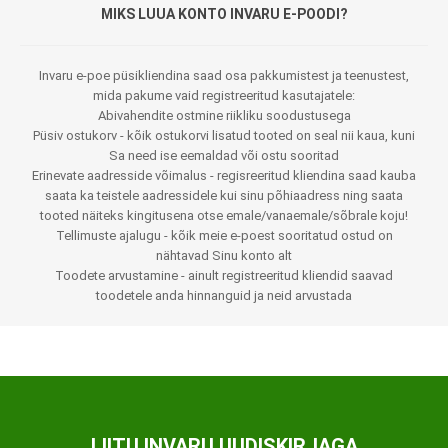
MIKS LUUA KONTO INVARU E-POODI?
Invaru e-poe püsikliendina saad osa pakkumistest ja teenustest,
mida pakume vaid registreeritud kasutajatele:
Abivahendite ostmine riikliku soodustusega
Püsiv ostukorv - kõik ostukorvi lisatud tooted on seal nii kaua, kuni
Sa need ise eemaldad või ostu sooritad
Erinevate aadresside võimalus - regisreeritud kliendina saad kauba
saata ka teistele aadressidele kui sinu põhiaadress ning saata
tooted näiteks kingitusena otse emale/vanaemale/sõbrale koju!
Tellimuste ajalugu - kõik meie e-poest sooritatud ostud on
nähtavad Sinu konto alt
Toodete arvustamine - ainult registreeritud kliendid saavad
toodetele anda hinnanguid ja neid arvustada
LIITU INVARU UUDISKIRJAGA