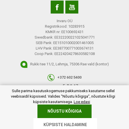
Invaru OÜ
Registrikood: 10283915
KMKR nr: EE100692431
Swedbank: EE322200221025041771
SEB Pank: EE151010002001461005
LHV Pank: EE387700771003674131
Coop Pank: EE224204278630582108
Rukki tee 11/2, Lehmja, 75306 Rae vald (kontor)
+372 602 5400
E-R 9-17
plugins.netgroup.cookiemanager.cookiepopup.dialog
Sulle parima kasutuskogemuse pakkumiseks kasutame sellel
info@invaru.ee
veebisaidil küpsiseid. Valides "Nõustu kõigiga", nõustute kõigi
küpsiste kasutamisega.
Loe edasi
NÕUSTU KÕIGIGA
Copyright © 2026 Invaru OÜ. Kõik õigused reserveeritud.
KÜPSISTE HALDAMINE
Powered by
nopCommerce