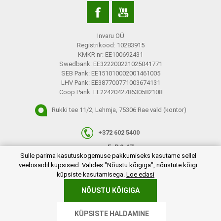
Invaru OÜ
Registrikood: 10283915
KMKR nr: EE100692431
Swedbank: EE322200221025041771
SEB Pank: EE151010002001461005
LHV Pank: EE387700771003674131
Coop Pank: EE224204278630582108
Rukki tee 11/2, Lehmja, 75306 Rae vald (kontor)
+372 602 5400
E-R 9-17
plugins.netgroup.cookiemanager.cookiepopup.dialog
Sulle parima kasutuskogemuse pakkumiseks kasutame sellel
info@invaru.ee
veebisaidil küpsiseid. Valides "Nõustu kõigiga", nõustute kõigi
küpsiste kasutamisega.
Loe edasi
NÕUSTU KÕIGIGA
Copyright © 2026 Invaru OÜ. Kõik õigused reserveeritud.
KÜPSISTE HALDAMINE
Powered by
nopCommerce