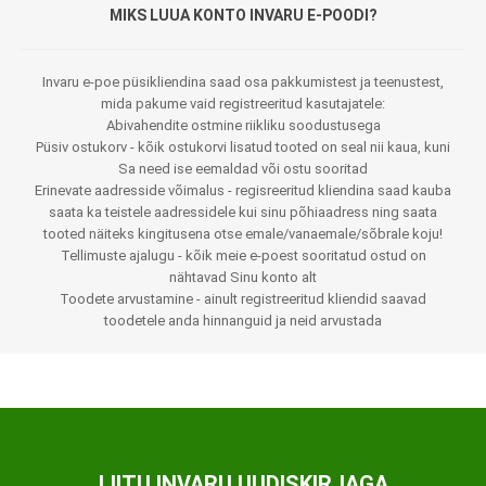
MIKS LUUA KONTO INVARU E-POODI?
Invaru e-poe püsikliendina saad osa pakkumistest ja teenustest,
mida pakume vaid registreeritud kasutajatele:
Abivahendite ostmine riikliku soodustusega
Püsiv ostukorv - kõik ostukorvi lisatud tooted on seal nii kaua, kuni
Sa need ise eemaldad või ostu sooritad
Erinevate aadresside võimalus - regisreeritud kliendina saad kauba
saata ka teistele aadressidele kui sinu põhiaadress ning saata
tooted näiteks kingitusena otse emale/vanaemale/sõbrale koju!
Tellimuste ajalugu - kõik meie e-poest sooritatud ostud on
nähtavad Sinu konto alt
Toodete arvustamine - ainult registreeritud kliendid saavad
toodetele anda hinnanguid ja neid arvustada
LIITU INVARU UUDISKIRJAGA