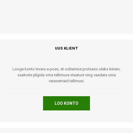
UUS KLIENT
Looge konto Invaru e-poes, et ostlemise protsess oleks kiirem,
saaksite jälgida oma tellimuse staatust ning vaadata oma
varasemaid tellimusi.
LOO KONTO