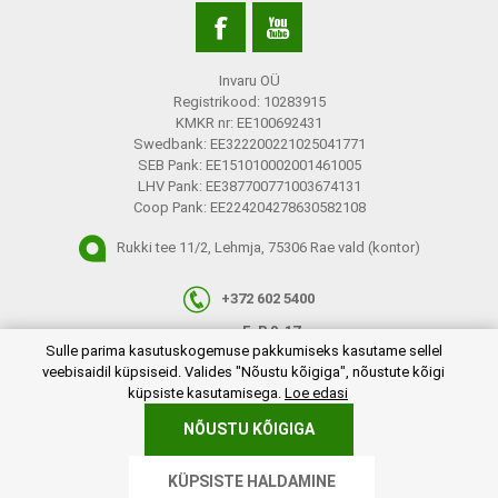
Invaru OÜ
Registrikood: 10283915
KMKR nr: EE100692431
Swedbank: EE322200221025041771
SEB Pank: EE151010002001461005
LHV Pank: EE387700771003674131
Coop Pank: EE224204278630582108
Rukki tee 11/2, Lehmja, 75306 Rae vald (kontor)
+372 602 5400
E-R 9-17
plugins.netgroup.cookiemanager.cookiepopup.dialog
Sulle parima kasutuskogemuse pakkumiseks kasutame sellel
info@invaru.ee
veebisaidil küpsiseid. Valides "Nõustu kõigiga", nõustute kõigi
küpsiste kasutamisega.
Loe edasi
NÕUSTU KÕIGIGA
Copyright © 2026 Invaru OÜ. Kõik õigused reserveeritud.
KÜPSISTE HALDAMINE
Powered by
nopCommerce