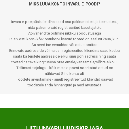
MIKS LUUA KONTO INVARU E-POODI?
Invaru e-poe püsikliendina saad osa pakkumistest ja teenustest,
mida pakume vaid registreeritud kasutajatele:
Abivahendite ostmine riikliku soodustusega
Püsiv ostukorv - kõik ostukorvi lisatud tooted on seal nii kaua, kuni
Sa need ise eemaldad või ostu sooritad
Erinevate aadresside võimalus - regisreeritud kliendina saad kauba
saata ka teistele aadressidele kui sinu põhiaadress ning saata
tooted näiteks kingitusena otse emale/vanaemale/sõbrale koju!
Tellimuste ajalugu - kõik meie e-poest sooritatud ostud on
nähtavad Sinu konto alt
Toodete arvustamine - ainult registreeritud kliendid saavad
toodetele anda hinnanguid ja neid arvustada
LIITU INVARU UUDISKIRJAGA