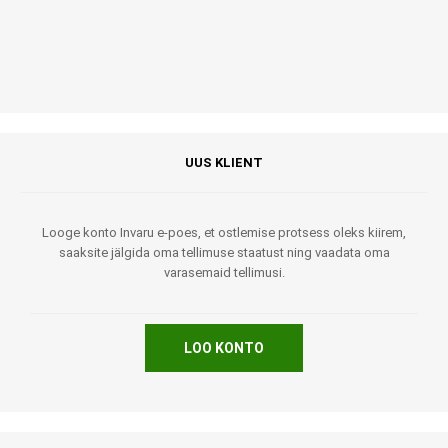
UUS KLIENT
Looge konto Invaru e-poes, et ostlemise protsess oleks kiirem,
saaksite jälgida oma tellimuse staatust ning vaadata oma
varasemaid tellimusi.
LOO KONTO