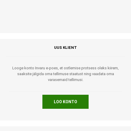
UUS KLIENT
Looge konto Invaru e-poes, et ostlemise protsess oleks kiirem,
saaksite jälgida oma tellimuse staatust ning vaadata oma
varasemaid tellimusi.
LOO KONTO