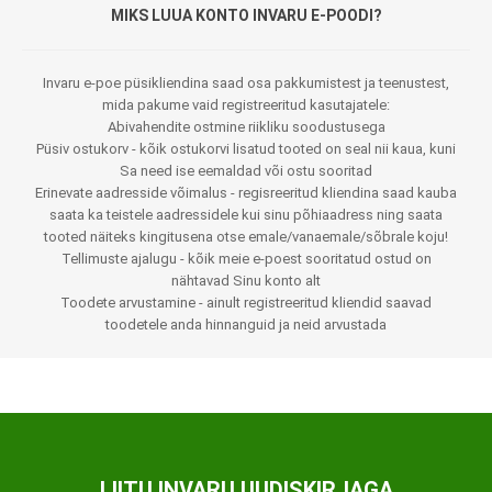
MIKS LUUA KONTO INVARU E-POODI?
Invaru e-poe püsikliendina saad osa pakkumistest ja teenustest,
mida pakume vaid registreeritud kasutajatele:
Abivahendite ostmine riikliku soodustusega
Püsiv ostukorv - kõik ostukorvi lisatud tooted on seal nii kaua, kuni
Sa need ise eemaldad või ostu sooritad
Erinevate aadresside võimalus - regisreeritud kliendina saad kauba
saata ka teistele aadressidele kui sinu põhiaadress ning saata
tooted näiteks kingitusena otse emale/vanaemale/sõbrale koju!
Tellimuste ajalugu - kõik meie e-poest sooritatud ostud on
nähtavad Sinu konto alt
Toodete arvustamine - ainult registreeritud kliendid saavad
toodetele anda hinnanguid ja neid arvustada
LIITU INVARU UUDISKIRJAGA