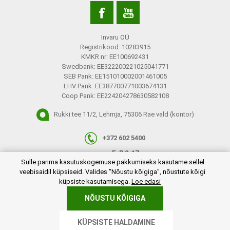
Invaru OÜ
Registrikood: 10283915
KMKR nr: EE100692431
Swedbank: EE322200221025041771
SEB Pank: EE151010002001461005
LHV Pank: EE387700771003674131
Coop Pank: EE224204278630582108
Rukki tee 11/2, Lehmja, 75306 Rae vald (kontor)
+372 602 5400
E-R 9-17
plugins.netgroup.cookiemanager.cookiepopup.dialog
Sulle parima kasutuskogemuse pakkumiseks kasutame sellel
info@invaru.ee
veebisaidil küpsiseid. Valides "Nõustu kõigiga", nõustute kõigi
küpsiste kasutamisega.
Loe edasi
NÕUSTU KÕIGIGA
Copyright © 2026 Invaru OÜ. Kõik õigused reserveeritud.
KÜPSISTE HALDAMINE
Powered by
nopCommerce