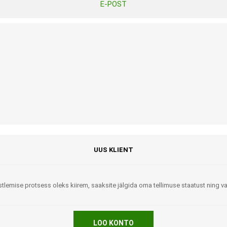
E-POST
Tasuta Invaru infomaterjalid
Niisutatud puhastusrätikud
Nahahooldusvahendid
Pesuained
Mähkmed lastele
Kreemid
Beebikaal
l
Pesu- ja ühekordsed kindad
Rinnapumbad ja lisatarvikud
Muud tooted
Aluslinad
p
Sidemed naistele
p
Niisutatud salvrätid
UUS KLIENT
tlemise protsess oleks kiirem, saaksite jälgida oma tellimuse staatust ning 
A
ORTOOSID
KOMMUNIKATSIOON
LOO KONTO