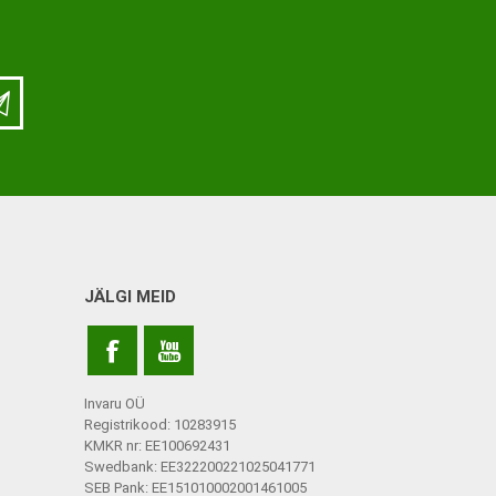
ja lisatarvikud
Keppide-karkude varuosad
ja lisatarvikud
JÄLGI MEID
Invaru OÜ
Registrikood: 10283915
KMKR nr: EE100692431
Swedbank: EE322200221025041771
SEB Pank: EE151010002001461005