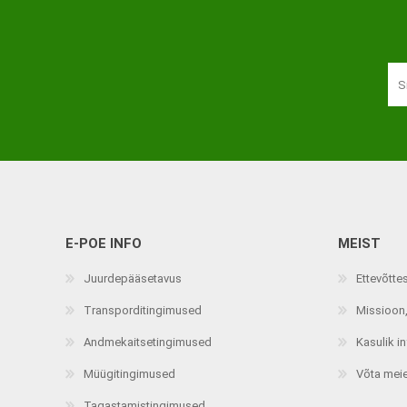
Haaratsid
Riietumise abivahendid
Vaata kõiki
E-POE INFO
MEIST
Juurdepääsetavus
Ettevõtte
Transporditingimused
Missioon,
Andmekaitsetingimused
Kasulik i
Müügitingimused
Võta mei
Tagastamistingimused