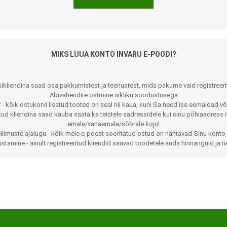
MIKS LUUA KONTO INVARU E-POODI?
ikliendina saad osa pakkumistest ja teenustest, mida pakume vaid registreeri
Abivahendite ostmine riikliku soodustusega
 - kõik ostukorvi lisatud tooted on seal nii kaua, kuni Sa need ise eemaldad võ
Jalaortoosid
Pilguga juhitavad seadmed
itud kliendina saad kauba saata ka teistele aadressidele kui sinu põhiaadress 
emale/vanaemale/sõbrale koju!
Põlveortoosid
Sisendseadmed
llimuste ajalugu - kõik meie e-poest sooritatud ostud on nähtavad Sinu konto 
stamine - ainult registreeritud kliendid saavad toodetele anda hinnanguid ja n
Selja- ja nimmepiirkonna
Statiivid
ortoosid
d
Kommunikatsiooniseadmed
Kõhuortoosid
Tarkvara
Õla- ja küünarliigese
Lisaseadmed
ortoosid
Randme-kämblaortoosid