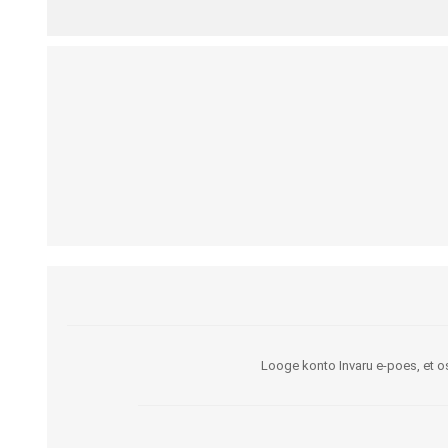
Kargud ja kepid
Madratsikaitsmed
Ratastoolid
Mähkmed täiskasvanutele
Seisuraamid
Mähkmed lastele
Käimisraamid
Aluslinad
Eriistmed ja alusraamid
Püksid mähkmete
Jalgrattad
fikseerimiseks
Lastekärud
Varuosad ja lisatarvikud
Looge konto Invaru e-poes, et os
OLMEABIVAHENDID
TREENING JA TERAAPI