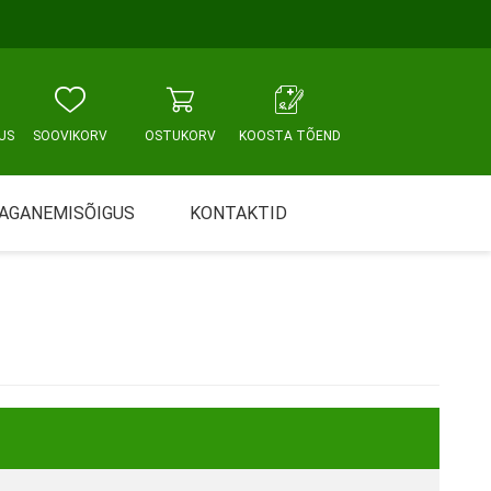
US
SOOVIKORV
OSTUKORV
KOOSTA TÕEND
AGANEMISÕIGUS
KONTAKTID
Tallinn, Sikupilli keskus
WC JA VANNITUBA
PÕETUS JA HOOLDUS
Tallinn, Mustamäe tee
Tallinn, Punane tn
Tartu
Pärnu