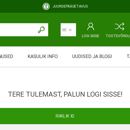
JUURDEPÄÄSETAVUS
LOGI SISSE
TOOTEVÕRDL
NUSED
KASULIK INFO
UUDISED JA BLOGI
T
rimine
Abivahendi üürimine ja üüritingimused
KEHAHOOLDUS
EMALE JA BEEBILE
ustamine
Riiklik soodustus
TERE TULEMAST, PALUN LOGI SISSE!
ansport
Abivahendi tõend
mont
Blanketid
RIIKLIK ID
Korduma kippuvad küsimused