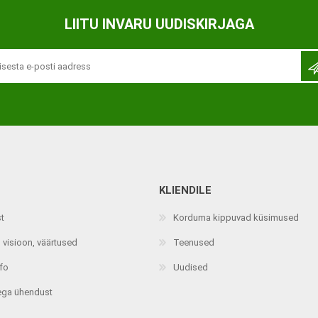
Ortopeedilised abivahendid,
LIITU INVARU UUDISKIRJAGA
tallatoed, muud tooted
KLIENDILE
st
Korduma kippuvad küsimused
 visioon, väärtused
Teenused
nfo
Uudised
ega ühendust