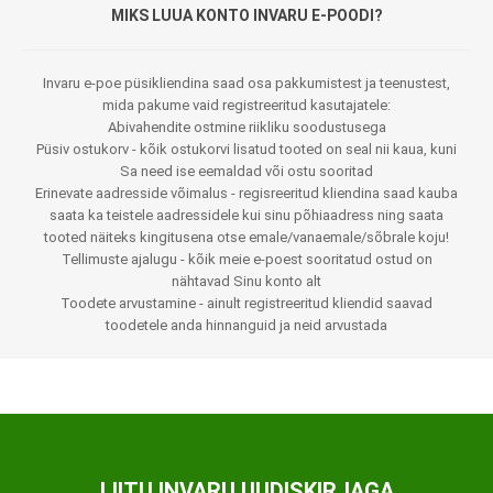
MIKS LUUA KONTO INVARU E-POODI?
Invaru e-poe püsikliendina saad osa pakkumistest ja teenustest,
mida pakume vaid registreeritud kasutajatele:
Abivahendite ostmine riikliku soodustusega
Püsiv ostukorv - kõik ostukorvi lisatud tooted on seal nii kaua, kuni
Sa need ise eemaldad või ostu sooritad
Erinevate aadresside võimalus - regisreeritud kliendina saad kauba
saata ka teistele aadressidele kui sinu põhiaadress ning saata
tooted näiteks kingitusena otse emale/vanaemale/sõbrale koju!
Tellimuste ajalugu - kõik meie e-poest sooritatud ostud on
nähtavad Sinu konto alt
Toodete arvustamine - ainult registreeritud kliendid saavad
toodetele anda hinnanguid ja neid arvustada
LIITU INVARU UUDISKIRJAGA