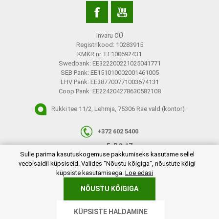
Invaru OÜ
Registrikood: 10283915
KMKR nr: EE100692431
Swedbank: EE322200221025041771
SEB Pank: EE151010002001461005
LHV Pank: EE387700771003674131
Coop Pank: EE224204278630582108
Rukki tee 11/2, Lehmja, 75306 Rae vald (kontor)
+372 602 5400
E-R 9-17
plugins.netgroup.cookiemanager.cookiepopup.dialog
Sulle parima kasutuskogemuse pakkumiseks kasutame sellel
info@invaru.ee
veebisaidil küpsiseid. Valides "Nõustu kõigiga", nõustute kõigi
küpsiste kasutamisega.
Loe edasi
NÕUSTU KÕIGIGA
Copyright © 2026 Invaru OÜ. Kõik õigused reserveeritud.
KÜPSISTE HALDAMINE
Powered by
nopCommerce