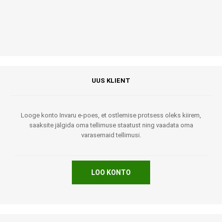
UUS KLIENT
Looge konto Invaru e-poes, et ostlemise protsess oleks kiirem,
saaksite jälgida oma tellimuse staatust ning vaadata oma
varasemaid tellimusi.
LOO KONTO