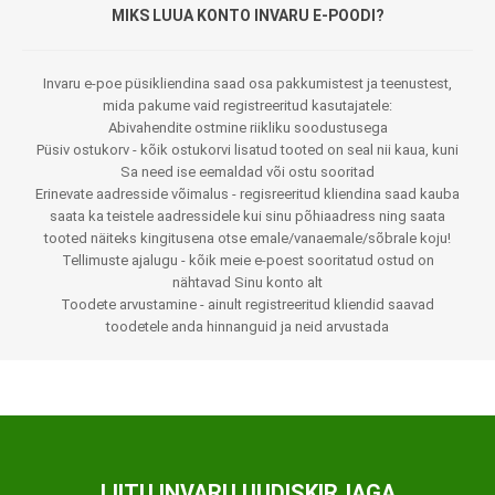
MIKS LUUA KONTO INVARU E-POODI?
Invaru e-poe püsikliendina saad osa pakkumistest ja teenustest,
mida pakume vaid registreeritud kasutajatele:
Abivahendite ostmine riikliku soodustusega
Püsiv ostukorv - kõik ostukorvi lisatud tooted on seal nii kaua, kuni
Sa need ise eemaldad või ostu sooritad
Erinevate aadresside võimalus - regisreeritud kliendina saad kauba
saata ka teistele aadressidele kui sinu põhiaadress ning saata
tooted näiteks kingitusena otse emale/vanaemale/sõbrale koju!
Tellimuste ajalugu - kõik meie e-poest sooritatud ostud on
nähtavad Sinu konto alt
Toodete arvustamine - ainult registreeritud kliendid saavad
toodetele anda hinnanguid ja neid arvustada
LIITU INVARU UUDISKIRJAGA