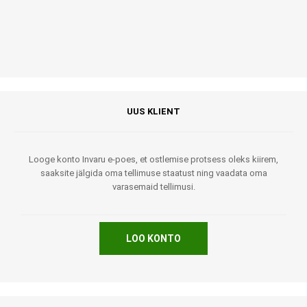
UUS KLIENT
Looge konto Invaru e-poes, et ostlemise protsess oleks kiirem,
saaksite jälgida oma tellimuse staatust ning vaadata oma
varasemaid tellimusi.
LOO KONTO