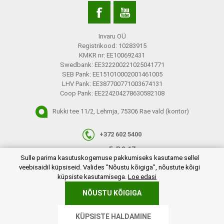
Invaru OÜ
Registrikood: 10283915
KMKR nr: EE100692431
Swedbank: EE322200221025041771
SEB Pank: EE151010002001461005
LHV Pank: EE387700771003674131
Coop Pank: EE224204278630582108
Rukki tee 11/2, Lehmja, 75306 Rae vald (kontor)
+372 602 5400
E-R 9-17
plugins.netgroup.cookiemanager.cookiepopup.dialog
Sulle parima kasutuskogemuse pakkumiseks kasutame sellel
info@invaru.ee
veebisaidil küpsiseid. Valides "Nõustu kõigiga", nõustute kõigi
küpsiste kasutamisega.
Loe edasi
NÕUSTU KÕIGIGA
Copyright © 2026 Invaru OÜ. Kõik õigused reserveeritud.
KÜPSISTE HALDAMINE
Powered by
nopCommerce