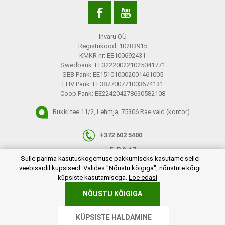
Invaru OÜ
Registrikood: 10283915
KMKR nr: EE100692431
Swedbank: EE322200221025041771
SEB Pank: EE151010002001461005
LHV Pank: EE387700771003674131
Coop Pank: EE224204278630582108
Rukki tee 11/2, Lehmja, 75306 Rae vald (kontor)
+372 602 5400
E-R 9-17
plugins.netgroup.cookiemanager.cookiepopup.dialog
Sulle parima kasutuskogemuse pakkumiseks kasutame sellel
info@invaru.ee
veebisaidil küpsiseid. Valides "Nõustu kõigiga", nõustute kõigi
küpsiste kasutamisega.
Loe edasi
NÕUSTU KÕIGIGA
Copyright © 2026 Invaru OÜ. Kõik õigused reserveeritud.
KÜPSISTE HALDAMINE
Powered by
nopCommerce