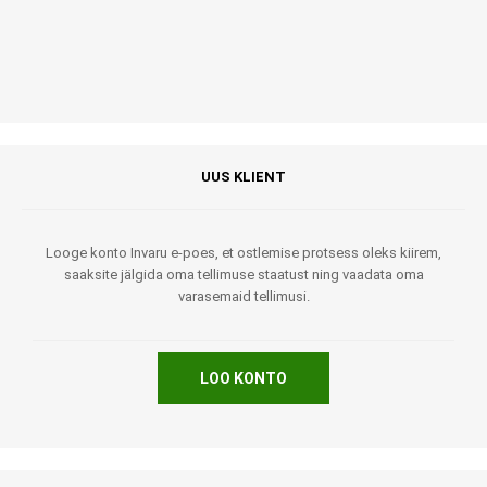
UUS KLIENT
Looge konto Invaru e-poes, et ostlemise protsess oleks kiirem,
saaksite jälgida oma tellimuse staatust ning vaadata oma
varasemaid tellimusi.
LOO KONTO