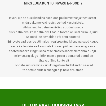
MIKS LUUA KONTO INVARU E-POODI?
Invaru e-poe püsikliendina saad osa pakkumistest ja teenustest,
mida pakume vaid registreeritud kasutajatele:
Abivahendite ostmine riikliku soodustusega
Püsiv ostukorv - kõik ostukorvi lisatud tooted on seal nii kaua, kuni
Sa need ise eemaldad või ostu sooritad
Erinevate aadresside võimalus - regisreeritud kliendina saad kauba
saata ka teistele aadressidele kui sinu põhiaadress ning saata
tooted näiteks kingitusena otse emale/vanaemale/sõbrale koju!
Tellimuste ajalugu - kõik meie e-poest sooritatud ostud on
nähtavad Sinu konto alt
Toodete arvustamine - ainult registreeritud kliendid saavad
toodetele anda hinnanguid ja neid arvustada
LIITU INVARU UUDISKIRJAGA