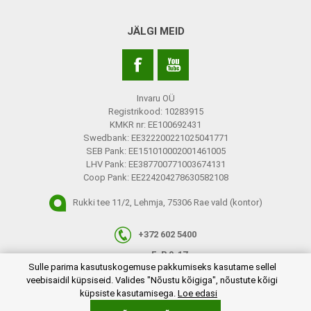
JÄLGI MEID
Invaru OÜ
Registrikood: 10283915
KMKR nr: EE100692431
Swedbank: EE322200221025041771
SEB Pank: EE151010002001461005
LHV Pank: EE387700771003674131
Coop Pank: EE224204278630582108
Rukki tee 11/2, Lehmja, 75306 Rae vald (kontor)
+372 602 5400
E-R 9-17
plugins.netgroup.cookiemanager.cookiepopup.dialog
Sulle parima kasutuskogemuse pakkumiseks kasutame sellel
info@invaru.ee
veebisaidil küpsiseid. Valides "Nõustu kõigiga", nõustute kõigi
küpsiste kasutamisega.
Loe edasi