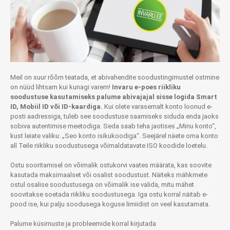
Meil on suur rõõm teatada, et abivahendite soodustingimustel ostmine
on nüüd lihtsam kui kunagi varem!
Invaru e-poes riikliku
soodustuse kasutamiseks palume abivajajal sisse logida Smart
ID, Mobiil ID või ID-kaardiga.
Kui olete varasemalt konto loonud e-
posti aadressiga, tuleb see soodustuse saamiseks siduda enda jaoks
sobiva autentimise meetodiga. Seda saab teha jaotises „Minu konto“,
kust leiate valiku: „Seo konto isikukoodiga“. Seejärel näete oma konto
all Teile riikliku soodustusega võimaldatavate ISO koodide loetelu.
Ostu sooritamisel on võimalik ostukorvi vaates määrata, kas soovite
kasutada maksimaalset või osalist soodustust. Näiteks mähkmete
ostul osalise soodustusega on võimalik ise valida, mitu mähet
soovitakse soetada riikliku soodustusega. Iga ostu korral näitab e-
pood ise, kui palju soodusega koguse limiidist on veel kasutamata.
Palume küsimuste ja probleemide korral kirjutada