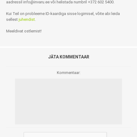
aadressil
info@invaru.ee
või helistada numbril +372 602 5400.
Kui Teil on probleeme ID-kaardiga sisse logimisel, võite abi leida
sellest
juhendist
.
Meeldivat ostlemist!
JÄTA KOMMENTAAR
Kommentaar: