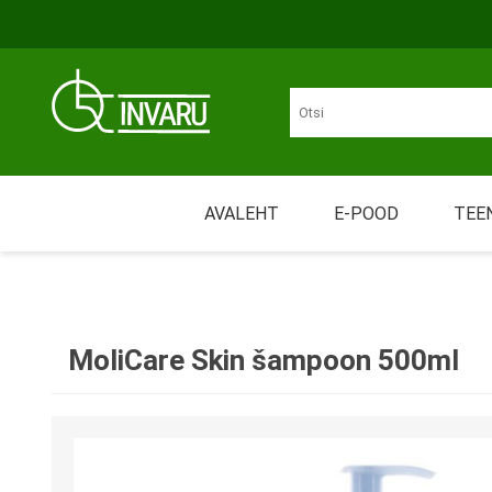
Liigu põhisisu juurde
Juurdepääsetavus
AVALEHT
E-POOD
TEE
Üü
LIIKUMINE
MÄHKMED JA IMAVAD
Nõ
TOOTED
MoliCare Skin šampoon 500ml
Tr
Re