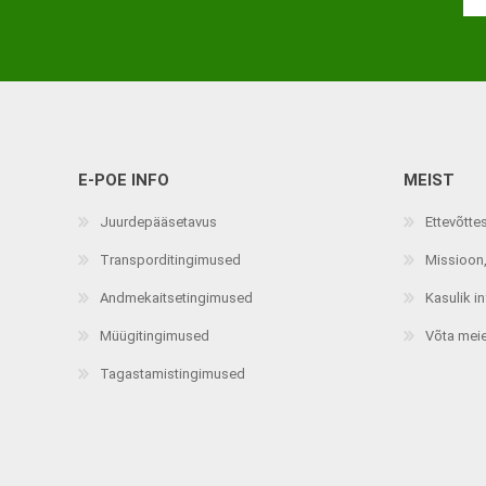
E-POE INFO
MEIST
Juurdepääsetavus
Ettevõtte
Transporditingimused
Missioon,
Andmekaitsetingimused
Kasulik i
Müügitingimused
Võta mei
Tagastamistingimused