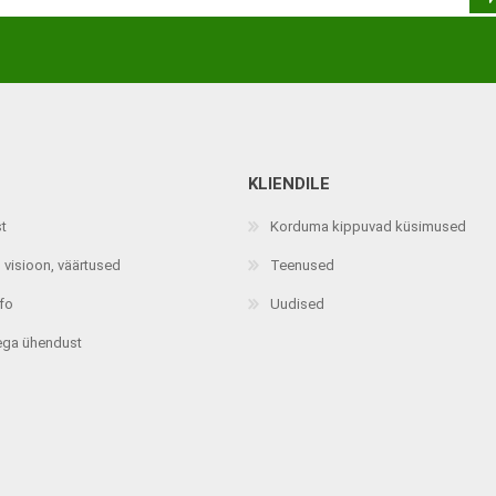
KLIENDILE
st
Korduma kippuvad küsimused
 visioon, väärtused
Teenused
nfo
Uudised
ega ühendust