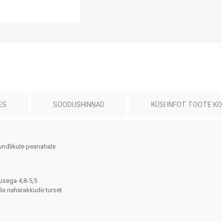
ES
SOODUSHINNAD
KÜSI INFOT TOOTE K
Jalaortoosid
Pilguga juhitavad seadmed
Põlveortoosid
Sisendseadmed
Selja- ja nimmepiirkonna
Statiivid
tundlikule peanahale.
ortoosid
d
Kommunikatsiooniseadmed
Kõhuortoosid
Tarkvara
usega 4,8-5,5
Õla- ja küünarliigese
tida naharakkude turset
Lisaseadmed
ortoosid
Randme-kämblaortoosid