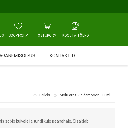
US
SOOVIKORV
OSTUKORV
KOOSTA TÕEND
AGANEMISÕIGUS
KONTAKTID
Tallinn, Sikupilli keskus
WC JA VANNITUBA
PÕETUS JA HOOLDUS
Tallinn, Mustamäe tee
Esileht
MoliCare Skin šampoon 500ml
Tallinn, Punane tn
Tartu
s sobib kuivale ja tundlikule peanahale. Sisaldab
Pärnu