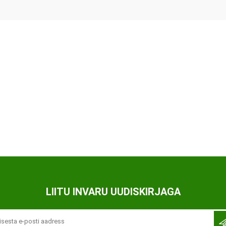
Ortopeedilised abivahendid,
tallatoed, muud tooted
LIITU INVARU UUDISKIRJAGA