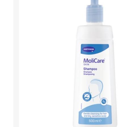
Kargud ja kepid
Madratsikaitsmed
Ratastoolid
Mähkmed täiskasvanutele
Seisuraamid
Mähkmed lastele
Käimisraamid
Aluslinad
Eriistmed ja alusraamid
Püksid mähkmete
Jalgrattad
fikseerimiseks
Lastekärud
Varuosad ja lisatarvikud
OLMEABIVAHENDID
TREENING JA TERAAPI