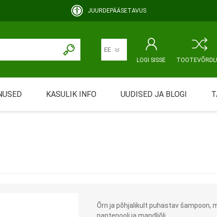
JUURDEPÄÄSETAVUS
LOGI SISSE
TOOTEVÕRDL
NUSED
KASULIK INFO
UUDISED JA BLOGI
T
rimine
Abivahendi üürimine ja üüritingimused
KEHAHOOLDUS
EMALE JA BEEBILE
ustamine
Riiklik soodustus
ansport
Abivahendi tõend
mont
Blanketid
Õrn ja põhjalikult puhastav šampoon, mi
Korduma kippuvad küsimused
pantenooli ja mandliõli