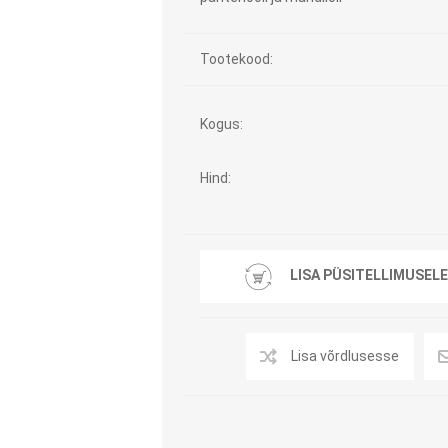
Tasuta Invaru infomaterjalid
Tootekood:
Niisutatud puhastusrätikud
Nahahooldusvahendid
Pesuained
Mähkmed lastele
Kogus:
Kreemid
Beebikaal
l
Hind:
Pesu- ja ühekordsed kindad
Rinnapumbad ja lisatarvikud
Muud tooted
Aluslinad
p
Sidemed naistele
LISA PÜSITELLIMUSELE
p
Niisutatud salvrätid
Lisa võrdlusesse
A
ORTOOSID
KOMMUNIKATSIOON