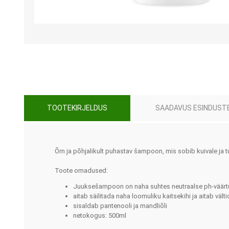
TOOTEKIRJELDUS
SAADAVUS ESINDUST
Muud tooted
Teraapiavahendid
Toidu valmistamine ja
Trenažöörid
söömine
Treeningvahendid
Õrn ja põhjalikult puhastav šampoon, mis sobib kuivale ja 
Abivahendid käelise
Istumis- ja asendravipadja
tegevuse toetuseks
Toote omadused:
Lisatarvikud
Enesehooldus
Juuksešampoon on naha suhtes neutraalse ph-väärt
aitab säilitada naha loomuliku kaitsekihi ja aitab väl
Avajad ja keerajad
sisaldab pantenooli ja mandliõli
netokogus: 500ml
Käärid