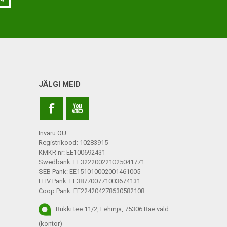
JÄLGI MEID
Invaru OÜ
Registrikood: 10283915
KMKR nr: EE100692431
Swedbank: EE322200221025041771
SEB Pank: EE151010002001461005
LHV Pank: EE387700771003674131
Coop Pank: EE224204278630582108
Rukki tee 11/2, Lehmja, 75306 Rae vald
(kontor)