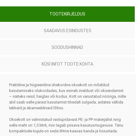
TOOTEKIRJELDUS
SAADAVUS ESINDUSTES
SOODUSHINNAD
KÜSI INFOT TOOTE KOHTA
Praktiline ja hügieeniline ühekordne oksekott on mõeldud
kasutamiseks olukordades, kus esineb iiveldust või oksendamist
– näiteks reisil, haiglas või kodus. Kott on varustatud nööriga, mille
abil saab selle pärast kasutamist tihedalt sulgeda, aidates vältida
lekkeid ja ebameeldivaid lõhnu.
Oksekott on valmistatud vastupidavast PE- ja PP-materjalist ning
selle maht on 1,5 liitrit, mis tagab piisava kasutusmugavuse. Tänu
kompaktsele kujule on seda lihtne kaasas kanda ja hoiustada.