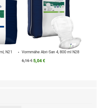
ml, N21
Vormmähe Abri-San 4, 800 ml N28
5,04 €
6,16 €