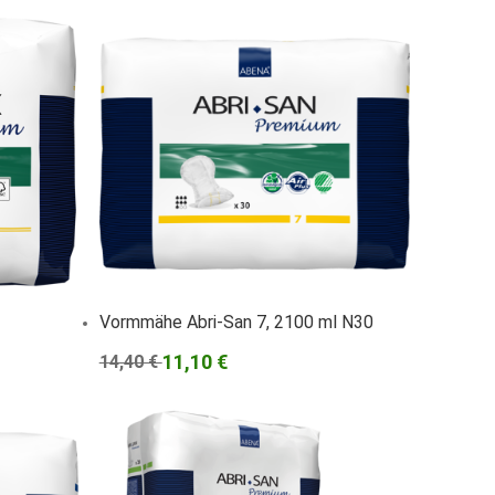
Vormmähe Abri-San 7, 2100 ml N30
11,10 €
14,40 €