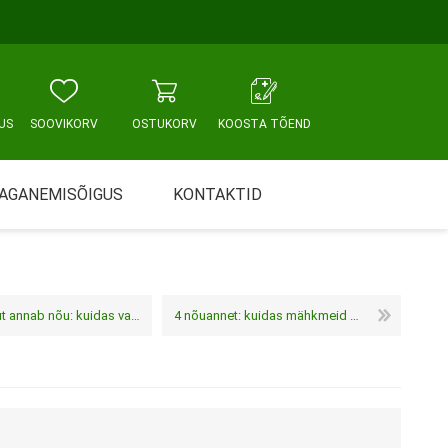
US
SOOVIKORV
OSTUKORV
KOOSTA TÕEND
AGANEMISÕIGUS
KONTAKTID
Tallinn, Sikupilli keskus
WC JA VANNITUBA
PÕETUS JA HOOLDUS
Tallinn, Mustamäe tee
uidas valmistuda erivajadustega lapse esimeseks koolipäevaks
4 nõuannet: kuidas mähkmeid õigesti kasutada
Tallinn, Punane tn
Tartu
Pärnu