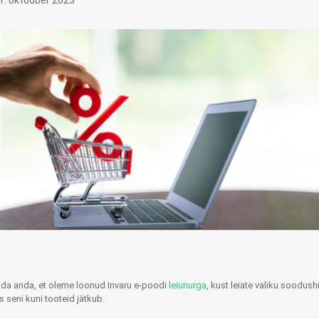
1. oktoober 2023
Tasuta Invaru infomaterjalid
Niisutatud puhastusrätikud
Nahahooldusvahendid
Pesuained
Mähkmed lastele
Kreemid
Beebikaal
l
Pesu- ja ühekordsed kindad
Rinnapumbad ja lisatarvikud
Muud tooted
Aluslinad
p
Sidemed naistele
p
Niisutatud salvrätid
ada anda, et oleme loonud Invaru e-poodi
leiunurga
, kust leiate valiku soodu
s seni kuni tooteid jätkub.
A
ORTOOSID
KOMMUNIKATSIOON