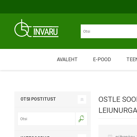
Liigu põhisisu juurde
Juurdepääsetavus
AVALEHT
E-POOD
TEE
Üü
LIIKUMINE
MÄHKMED JA IMAVAD
Nõ
TOOTED
OSTLE SOO
OTSI POSTITUST
Tr
LEIUNURGA
Re