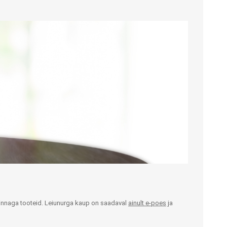
Rakvere
Narva
Tugikäepidemed
Uriinikogujad ja kateetrid
Kuressaare
Astmed
Voodid
Haapsalu
Dušitoolid, vanniistmed ja -
Voodi lisatarvikud
auad
Madratsid lamatiste
Rapla
Potitoolid ja -kõrgendused,
vältimiseks
rilllauad käetugedega
Paide
Voodilauad
Varuosad ja lisavarustus
Käina
Siibrid ja uriinipudelid
oti- ja dušitoolidele
Siirdumis- ja
Valga
teisaldamisvahendid
Erilahenduste osakond
Muud tooted
shinnaga tooteid. Leiunurga kaup on saadaval
ainult e-poes
ja
Kommunikatsiooniabivahendid
KOMPRESSIOONTOOTED
VARUOSAD JA