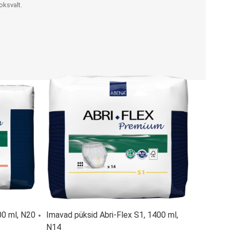
LISATARVIKUD
Ladu
oksvalt.
Töökoda
Kontor
Kompressioonpõlvikud
Rehvid
Kompressioonsukad
Rattad
Lisatarvikud
Ratastoolide lisavarustus
Ratastoolide varuosad
Tugiraamide varuosad ja
lisatarvikud
0 ml, N20
Imavad püksid Abri-Flex S1, 1400 ml,
Poti- ja dušitoolide varuosad
N14