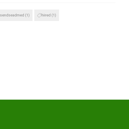
isendseadmed
(1)
hiired
(1)