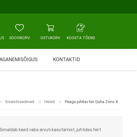
US
SOOVIKORV
OSTUKORV
KOOSTA TÕEND
AGANEMISÕIGUS
KONTAKTID
Tallinn, Sikupilli keskus
WC JA VANNITUBA
PÕETUS JA HOOLDUS
Tallinn, Mustamäe tee
Sisendseadmed
Hiired
Peaga juhitav hiir Quha Zono X
Tallinn, Punane tn
Tartu
võimaldab käed vaba arvuti kasutamist, juhtides hiirt
Pärnu