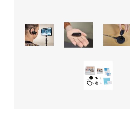
Muud tooted
Teraapiavahendid
Toidu valmistamine ja
Trenažöörid
söömine
Treeningvahendid
Abivahendid käelise
Istumis- ja asendravipadja
tegevuse toetuseks
Lisatarvikud
Enesehooldus
Avajad ja keerajad
Käärid