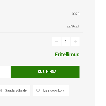
Rakvere
0023
Narva
Tugikäepidemed
Uriinikogujad ja kateetrid
Kuressaare
22.36.21
Astmed
Voodid
Haapsalu
Dušitoolid, vanniistmed ja -
Voodi lisatarvikud
auad
Madratsid lamatiste
Rapla
Potitoolid ja -kõrgendused,
vältimiseks
Eritellimus
rilllauad käetugedega
Paide
Voodilauad
Varuosad ja lisavarustus
Käina
Siibrid ja uriinipudelid
oti- ja dušitoolidele
KÜSI HINDA
Siirdumis- ja
Valga
teisaldamisvahendid
Erilahenduste osakond
Muud tooted
Saada sõbrale
Lisa soovikorvi
Kommunikatsiooniabivahendid
KOMPRESSIOONTOOTED
VARUOSAD JA