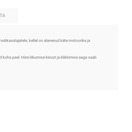
ja lisatarvikud
Keppide-karkude varuosad
HTA
ja lisatarvikud
vutikasutajatele, kellel on alanenud käte motoorika ja
d koha peal. Hiire liikumise kiirust ja klikkimise aega saab