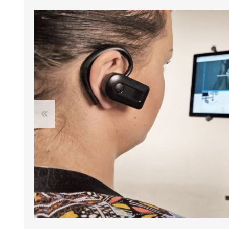
Kargud ja kepid
Madratsikaitsmed
Ratastoolid
Mähkmed täiskasvanutele
Seisuraamid
Mähkmed lastele
Käimisraamid
Aluslinad
Eriistmed ja alusraamid
Püksid mähkmete
Jalgrattad
fikseerimiseks
Lastekärud
Varuosad ja lisatarvikud
OLMEABIVAHENDID
TREENING JA TERAAPI