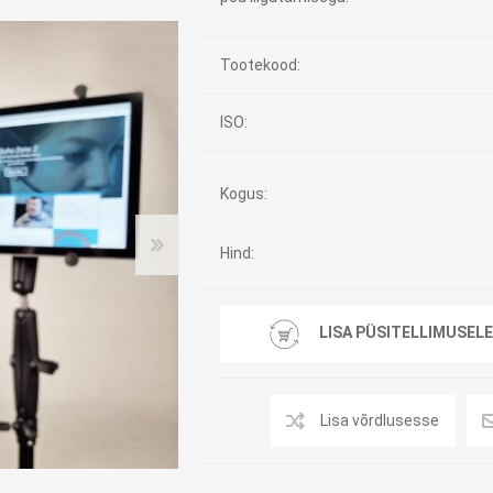
Tasuta Invaru infomaterjalid
Tootekood:
Niisutatud puhastusrätikud
Nahahooldusvahendid
ISO:
Pesuained
Mähkmed lastele
Kreemid
Beebikaal
l
Kogus:
Pesu- ja ühekordsed kindad
Rinnapumbad ja lisatarvikud
Muud tooted
Aluslinad
p
Hind:
Sidemed naistele
p
Niisutatud salvrätid
LISA PÜSITELLIMUSELE
Lisa võrdlusesse
A
ORTOOSID
KOMMUNIKATSIOON