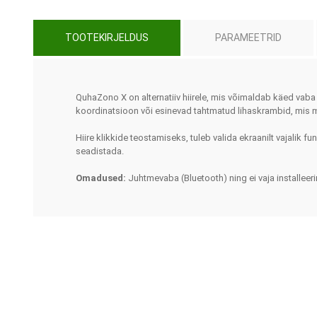
Haaratsid
Riietumise abivahendid
TOOTEKIRJELDUS
PARAMEETRID
Vaata kõiki
QuhaZono X on alternatiiv hiirele, mis võimaldab käed vaba 
koordinatsioon või esinevad tahtmatud lihaskrambid, mis 
Hiire klikkide teostamiseks, tuleb valida ekraanilt vajalik fu
seadistada.
Omadused:
Juhtmevaba (Bluetooth) ning ei vaja installeeri