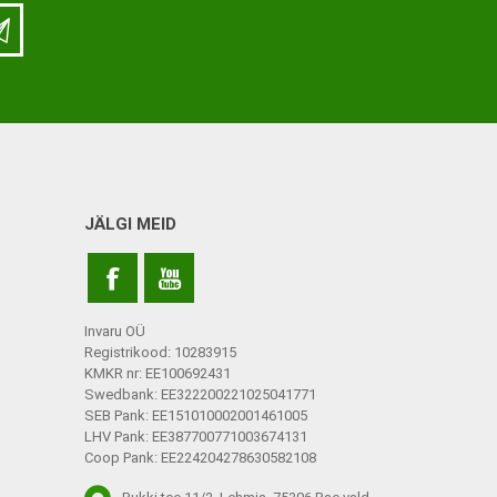
JÄLGI MEID
Invaru OÜ
Registrikood: 10283915
KMKR nr: EE100692431
Swedbank: EE322200221025041771
SEB Pank: EE151010002001461005
LHV Pank: EE387700771003674131
Coop Pank: EE224204278630582108