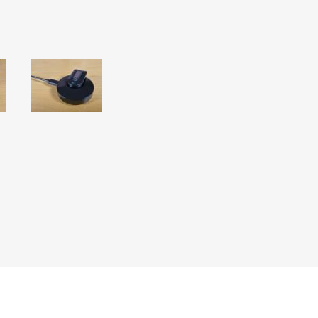
Jalaortoosid
Pilguga juhitavad seadmed
Põlveortoosid
Sisendseadmed
Selja- ja nimmepiirkonna
Statiivid
ortoosid
d
Kommunikatsiooniseadmed
Kõhuortoosid
Tarkvara
Õla- ja küünarliigese
Lisaseadmed
ortoosid
Randme-kämblaortoosid