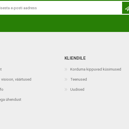
KLIENDILE
st
Korduma kippuvad küsimused
 visioon, väärtused
Teenused
nfo
Uudised
ega ühendust