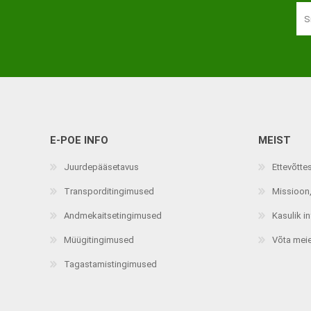
E-POE INFO
MEIST
Juurdepääsetavus
Ettevõtte
Transporditingimused
Missioon,
Andmekaitsetingimused
Kasulik i
Müügitingimused
Võta mei
Tagastamistingimused