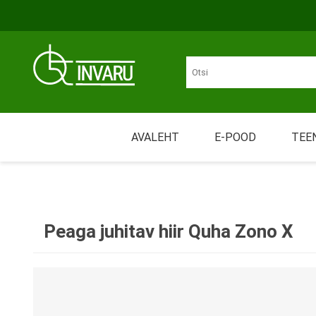
Liigu põhisisu juurde
Juurdepääsetavus
AVALEHT
E-POOD
TEE
Üü
LIIKUMINE
MÄHKMED JA IMAVAD
Nõ
TOOTED
Peaga juhitav hiir Quha Zono X
Tr
Re