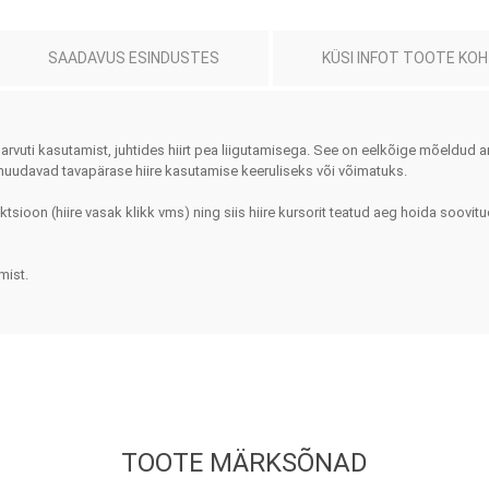
Ortopeedilised abivahendid,
tallatoed, muud tooted
SAADAVUS ESINDUSTES
KÜSI INFOT TOOTE KO
arvuti kasutamist, juhtides hiirt pea liigutamisega. See on eelkõige mõeldud ar
muudavad tavapärase hiire kasutamise keeruliseks või võimatuks.
nktsioon (hiire vasak klikk vms) ning siis hiire kursorit teatud aeg hoida soovitu
mist.
TOOTE MÄRKSÕNAD