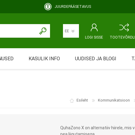
JUURDEPÄÄSETAVUS
LOGI SISSE
TOOTEVÕRDL
NUSED
KASULIK INFO
UUDISED JA BLOGI
T
rimine
Abivahendi üürimine ja üüritingimused
KEHAHOOLDUS
EMALE JA BEEBILE
ustamine
Riiklik soodustus
Esileht
Kommunikatsioon
ansport
Abivahendi tõend
mont
Blanketid
QuhaZono X on alternatiiv hiirele, mis 
Korduma kippuvad küsimused
pea liigutamisega.