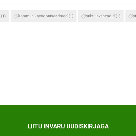
(1)
kommunikatsiooniseadmed
(1)
suhtlusvahendid
(1)
s
LIITU INVARU UUDISKIRJAGA