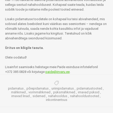
sellega seotud nahahooldusest. Kohapeal saate teada, kuidas leida
sobilik toode ja näitame mille poolest tooted erinevad.
Lisaks pidamatuse toodetele on kohapeal ka teisi abivahendeid, mis
sobivad alates beebidest kuni väärikas eas seenioriteni – nendega on
võimalik tutvuda, saada nende kohta kasulikku infot ja vajadusel
anname nõu. Lisaks jagame ka kingitusi. Teretulnud on kõik
abivahenditega seonduvad küsimused.
Üritus on kõigile tasuta.
Olete oodatud!
Lisainfot saamiseks helistage meie Paide esinduse infotelefonil
+372 385 0828 või kirjutage
paide@invaru.ee
.
pidamatus
,
põiepidamatus
,
uriinipidamatus
,
pidamatustooted
,
mähkmed
,
vormmähkmed
,
püksmähkmed
,
imavad püksid
,
imavad linad
,
sidemed
,
nahahooldus
,
nahahooldustooted
,
inkontinentsus