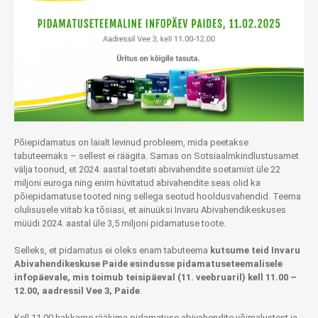
Põiepidamatus on laialt levinud probleem, mida peetakse
tabuteemaks – sellest ei räägita. Samas on Sotsiaalmkindlustusamet
välja toonud, et 2024. aastal toetati abivahendite soetamist üle 22
miljoni euroga ning enim hüvitatud abivahendite seas olid ka
põiepidamatuse tooted ning sellega seotud hooldusvahendid. Teema
olulisusele viitab ka tõsiasi, et ainuüksi Invaru Abivahendikeskuses
müüdi 2024. aastal üle 3,5 miljoni pidamatuse toote.
Selleks, et pidamatus ei oleks enam tabuteema
kutsume teid Invaru
Abivahendikeskuse Paide esindusse pidamatuseteemalisele
infopäevale, mis toimub teisipäeval (11. veebruaril) kell 11.00 –
12.00, aadressil Vee 3, Paide
.
Kell 11.00 hakkame rääkima pidamatuse abivahendite võimalustest ja