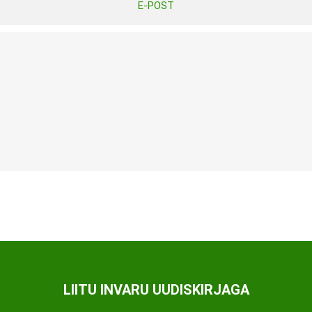
E-POST
Tasuta Invaru infomaterjalid
Niisutatud puhastusrätikud
Nahahooldusvahendid
Pesuained
Mähkmed lastele
Kreemid
Beebikaal
l
Pesu- ja ühekordsed kindad
Rinnapumbad ja lisatarvikud
Muud tooted
Aluslinad
p
Sidemed naistele
p
Niisutatud salvrätid
LIITU INVARU UUDISKIRJAGA
A
ORTOOSID
KOMMUNIKATSIOON