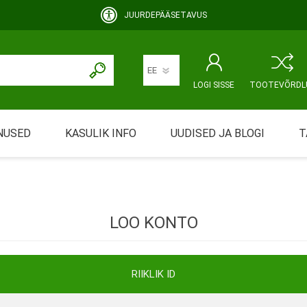
JUURDEPÄÄSETAVUS
LOGI SISSE
TOOTEVÕRDL
NUSED
KASULIK INFO
UUDISED JA BLOGI
T
rimine
Abivahendi üürimine ja üüritingimused
KEHAHOOLDUS
EMALE JA BEEBILE
ustamine
Riiklik soodustus
LOO KONTO
ansport
Abivahendi tõend
mont
Blanketid
RIIKLIK ID
Korduma kippuvad küsimused