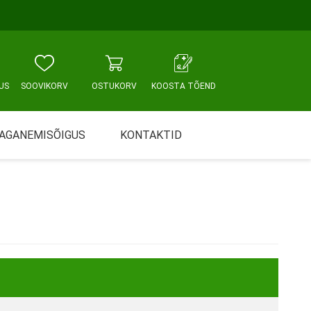
US
SOOVIKORV
OSTUKORV
KOOSTA TÕEND
AGANEMISÕIGUS
KONTAKTID
Tallinn, Sikupilli keskus
WC JA VANNITUBA
PÕETUS JA HOOLDUS
Tallinn, Mustamäe tee
Tallinn, Punane tn
Tartu
Pärnu