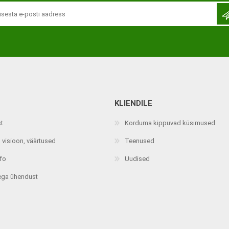
KLIENDILE
Jalaortoosid
Pilguga juhitavad seadmed
st
Korduma kippuvad küsimused
Põlveortoosid
Sisendseadmed
 visioon, väärtused
Teenused
Selja- ja nimmepiirkonna
Statiivid
ortoosid
nfo
Uudised
d
Kommunikatsiooniseadmed
Kõhuortoosid
ega ühendust
Tarkvara
Õla- ja küünarliigese
Lisaseadmed
ortoosid
Randme-kämblaortoosid