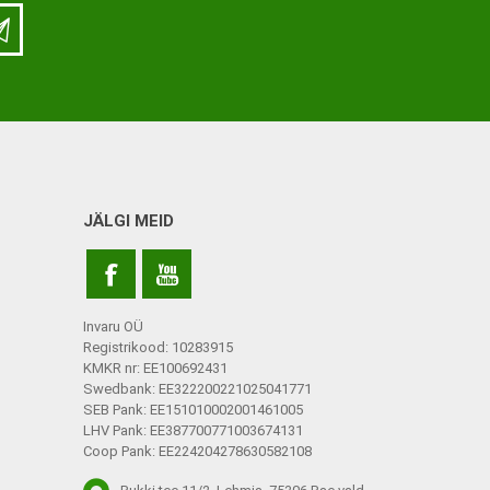
LISATARVIKUD
Ladu
Töökoda
Kontor
JÄLGI MEID
Kompressioonpõlvikud
Rehvid
Kompressioonsukad
Rattad
Lisatarvikud
Invaru OÜ
Ratastoolide lisavarustus
Registrikood: 10283915
KMKR nr: EE100692431
Ratastoolide varuosad
Swedbank: EE322200221025041771
SEB Pank: EE151010002001461005
Tugiraamide varuosad ja
LHV Pank: EE387700771003674131
lisatarvikud
Coop Pank: EE224204278630582108
Poti- ja dušitoolide varuosad