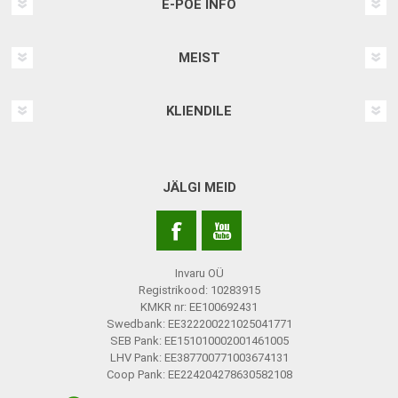
E-POE INFO
MEIST
KLIENDILE
JÄLGI MEID
Invaru OÜ
Registrikood: 10283915
KMKR nr: EE100692431
Swedbank: EE322200221025041771
SEB Pank: EE151010002001461005
LHV Pank: EE387700771003674131
Coop Pank: EE224204278630582108