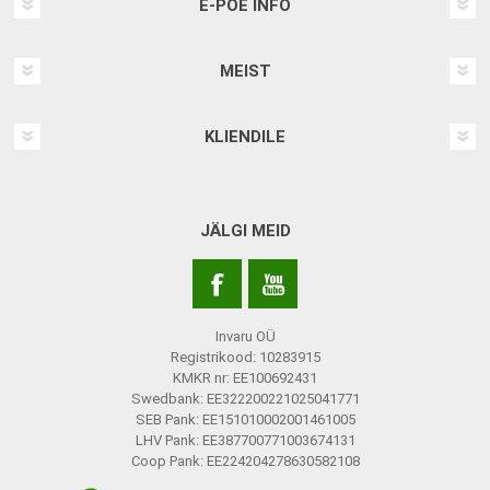
E-POE INFO
MEIST
KLIENDILE
JÄLGI MEID
Invaru OÜ
Registrikood: 10283915
KMKR nr: EE100692431
Swedbank: EE322200221025041771
SEB Pank: EE151010002001461005
LHV Pank: EE387700771003674131
Coop Pank: EE224204278630582108