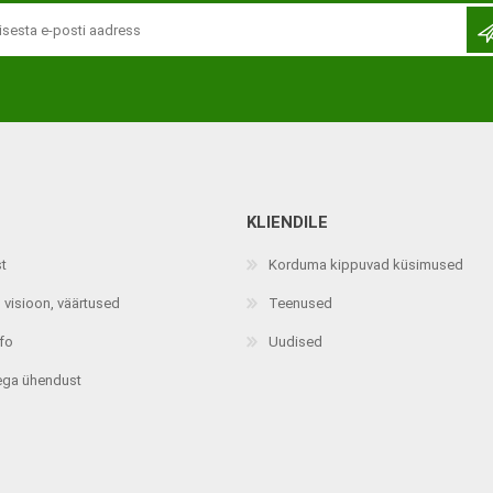
KLIENDILE
Jalaortoosid
Pilguga juhitavad seadmed
st
Korduma kippuvad küsimused
Põlveortoosid
Sisendseadmed
 visioon, väärtused
Teenused
Selja- ja nimmepiirkonna
Statiivid
ortoosid
nfo
Uudised
d
Kommunikatsiooniseadmed
Kõhuortoosid
ega ühendust
Tarkvara
Õla- ja küünarliigese
Lisaseadmed
ortoosid
Randme-kämblaortoosid