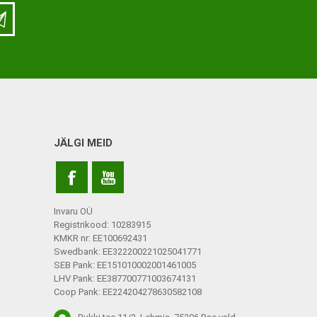
LISATARVIKUD
Ladu
Töökoda
Kontor
JÄLGI MEID
Kompressioonpõlvikud
Rehvid
Kompressioonsukad
Rattad
Lisatarvikud
Invaru OÜ
Ratastoolide lisavarustus
Registrikood: 10283915
KMKR nr: EE100692431
Ratastoolide varuosad
Swedbank: EE322200221025041771
SEB Pank: EE151010002001461005
Tugiraamide varuosad ja
LHV Pank: EE387700771003674131
lisatarvikud
Coop Pank: EE224204278630582108
Poti- ja dušitoolide varuosad