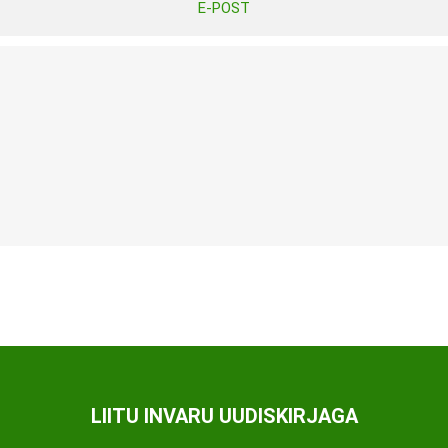
E-POST
Tasuta Invaru infomaterjalid
Niisutatud puhastusrätikud
Nahahooldusvahendid
Pesuained
Mähkmed lastele
Kreemid
Beebikaal
l
Pesu- ja ühekordsed kindad
Rinnapumbad ja lisatarvikud
Muud tooted
Aluslinad
p
Sidemed naistele
p
Niisutatud salvrätid
LIITU INVARU UUDISKIRJAGA
A
ORTOOSID
KOMMUNIKATSIOON