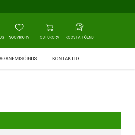
US
SOOVIKORV
OSTUKORV
KOOSTA TÕEND
AGANEMISÕIGUS
KONTAKTID
Tallinn, Sikupilli keskus
WC JA VANNITUBA
PÕETUS JA HOOLDUS
Tallinn, Mustamäe tee
Tallinn, Punane tn
Tartu
Pärnu