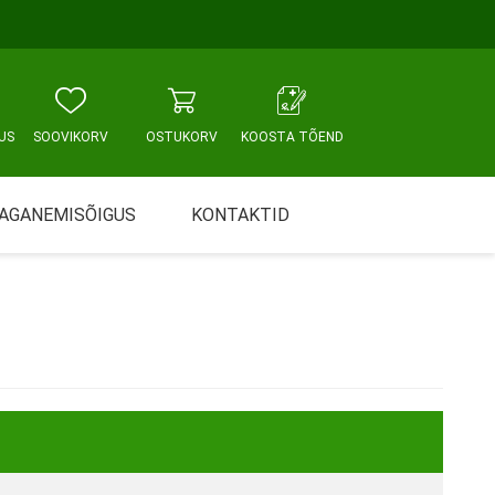
US
SOOVIKORV
OSTUKORV
KOOSTA TÕEND
AGANEMISÕIGUS
KONTAKTID
Tallinn, Sikupilli keskus
WC JA VANNITUBA
PÕETUS JA HOOLDUS
Tallinn, Mustamäe tee
Tallinn, Punane tn
Tartu
Pärnu