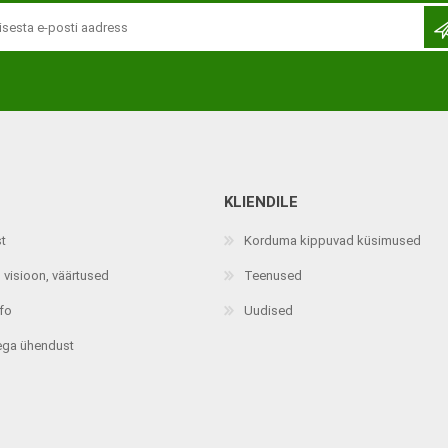
KLIENDILE
Jalaortoosid
Pilguga juhitavad seadmed
st
Korduma kippuvad küsimused
Põlveortoosid
Sisendseadmed
 visioon, väärtused
Teenused
Selja- ja nimmepiirkonna
Statiivid
ortoosid
nfo
Uudised
d
Kommunikatsiooniseadmed
Kõhuortoosid
ega ühendust
Tarkvara
Õla- ja küünarliigese
Lisaseadmed
ortoosid
Randme-kämblaortoosid