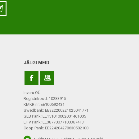
LISATARVIKUD
Ladu
Töökoda
Kontor
JÄLGI MEID
Kompressioonpõlvikud
Rehvid
Kompressioonsukad
Rattad
Lisatarvikud
Invaru OÜ
Ratastoolide lisavarustus
Registrikood: 10283915
KMKR nr: EE100692431
Ratastoolide varuosad
Swedbank: EE322200221025041771
SEB Pank: EE151010002001461005
Tugiraamide varuosad ja
LHV Pank: EE387700771003674131
lisatarvikud
Coop Pank: EE224204278630582108
Poti- ja dušitoolide varuosad