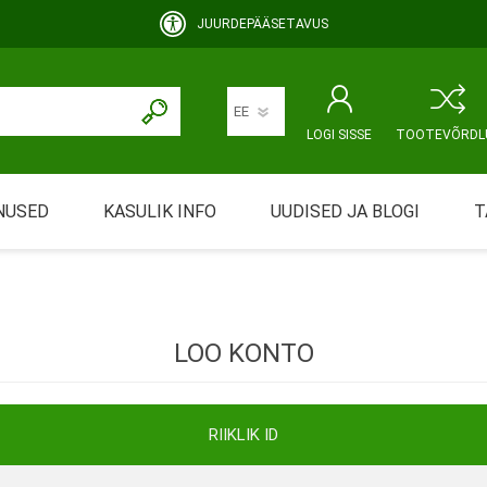
JUURDEPÄÄSETAVUS
LOGI SISSE
TOOTEVÕRDL
NUSED
KASULIK INFO
UUDISED JA BLOGI
T
rimine
Abivahendi üürimine ja üüritingimused
KEHAHOOLDUS
EMALE JA BEEBILE
ustamine
Riiklik soodustus
LOO KONTO
ansport
Abivahendi tõend
mont
Blanketid
RIIKLIK ID
Korduma kippuvad küsimused