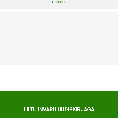
E-POST
Tasuta Invaru infomaterjalid
Niisutatud puhastusrätikud
Nahahooldusvahendid
Pesuained
Mähkmed lastele
Kreemid
Beebikaal
l
Pesu- ja ühekordsed kindad
Rinnapumbad ja lisatarvikud
Muud tooted
Aluslinad
p
Sidemed naistele
p
Niisutatud salvrätid
LIITU INVARU UUDISKIRJAGA
A
ORTOOSID
KOMMUNIKATSIOON