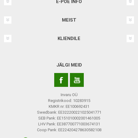
E-POE INFO
MEIST
KLIENDILE
JÄLGI MEID
Invaru OÜ
Registrikood: 10283915
KMKR nr: EE100692431
Swedbank: EE322200221025041771
SEB Pank: EE151010002001461005
LHV Pank: EE387700771003674131
Coop Pank: EE224204278630582108